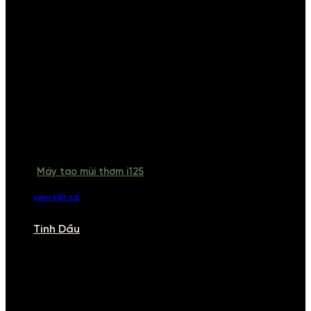
Máy tạo mùi thơm i125
xem tất cả
Tinh Dầu
TINH DẦU
Khám phá bộ sưu tập tinh dầu từ iCHARM. Chúng tôi đã phục vụ rất
nhiều khách sạn, cửa hàng, spa lớn trên toàn quốc. Đổi trả 7 ngày