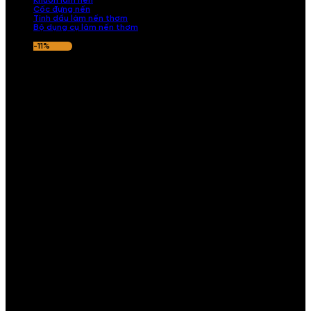
Khuôn làm nến
Cốc đựng nến
Tinh dầu làm nến thơm
Bộ dụng cụ làm nến thơm
-11%