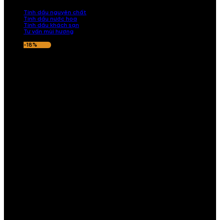
nếu hương thơm không ưng ý.
Tinh dầu nguyên chất
Tinh dầu nước hoa
Tinh dầu khách sạn
Tư vấn mùi hương
-18%