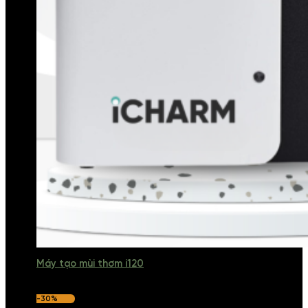
Máy tạo mùi thơm i120
-30%