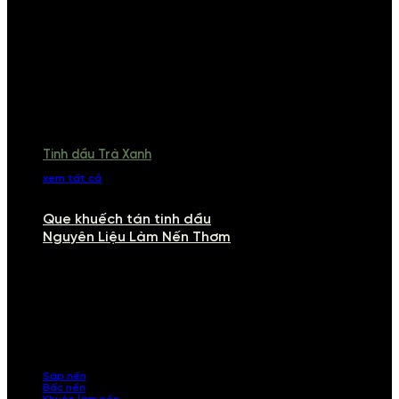
Tinh dầu Trà Xanh
xem tất cả
Que khuếch tán tinh dầu
Nguyên Liệu Làm Nến Thơm
NGUYÊN LIỆU LÀM NẾN THƠM
Khám phá nguyên liệu làm nến thơm cao cấp, giúp bạn tự tay tạo ra
những sản phẩm tinh tế, mang dấu ấn cá nhân. Chúng tôi cung cấp
đầy đủ các thành phần từ sáp nến, bấc nến đến tinh dầu an toàn,
mang lại hương thơm thư giãn, sang trọng.
Sáp nến
Bấc nến