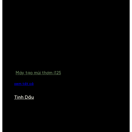
Máy tạo mùi thơm i125
xem tất cả
Tinh Dầu
TINH DẦU
Khám phá bộ sưu tập tinh dầu từ iCHARM. Chúng tôi đã phục vụ rất
nhiều khách sạn, cửa hàng, spa lớn trên toàn quốc. Đổi trả 7 ngày