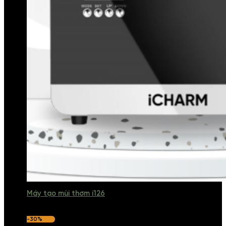
Máy tạo mùi thơm i126
-30%