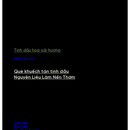
Tinh dầu hoa oải hương
xem tất cả
Que khuếch tán tinh dầu
Nguyên Liệu Làm Nến Thơm
NGUYÊN LIỆU LÀM NẾN THƠM
Khám phá nguyên liệu làm nến thơm cao cấp, giúp bạn tự tay tạo ra
những sản phẩm tinh tế, mang dấu ấn cá nhân. Chúng tôi cung cấp
đầy đủ các thành phần từ sáp nến, bấc nến đến tinh dầu an toàn,
mang lại hương thơm thư giãn, sang trọng.
Sáp nến
Bấc nến