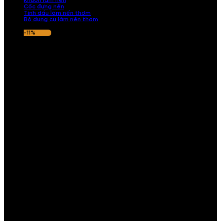
Khuôn làm nến
Cốc đựng nến
Tinh dầu làm nến thơm
Bộ dụng cụ làm nến thơm
-11%