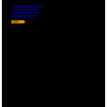
nếu hương thơm không ưng ý.
Tinh dầu nguyên chất
Tinh dầu nước hoa
Tinh dầu khách sạn
Tư vấn mùi hương
-33%