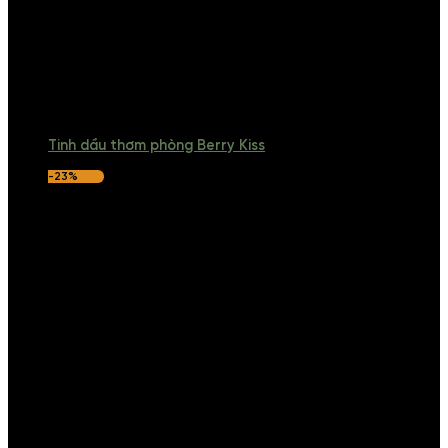
Tinh dầu thơm phòng Berry Kiss
-23%