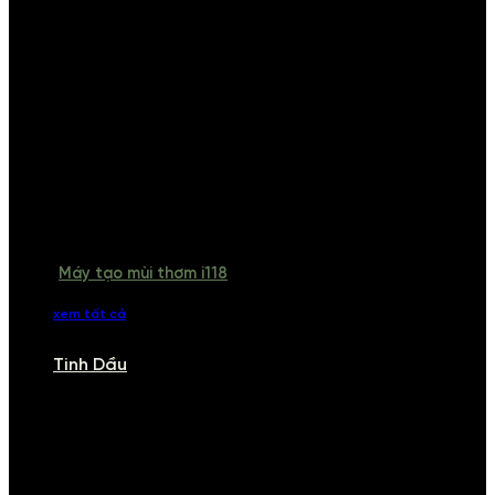
Máy tạo mùi thơm i118
xem tất cả
Tinh Dầu
TINH DẦU
Khám phá bộ sưu tập tinh dầu từ iCHARM. Chúng tôi đã phục vụ rất
nhiều khách sạn, cửa hàng, spa lớn trên toàn quốc. Đổi trả 7 ngày