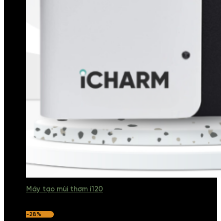
Máy tạo mùi thơm i120
-28%