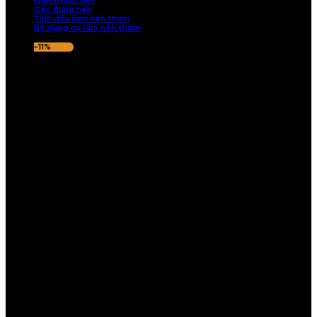
Khuôn làm nến
Cốc đựng nến
Tinh dầu làm nến thơm
Bộ dụng cụ làm nến thơm
-11%