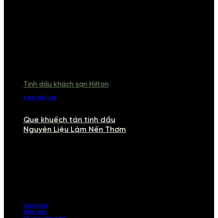
Tinh dầu khách sạn Hilton
xem tất cả
Que khuếch tán tinh dầu
Nguyên Liệu Làm Nến Thơm
NGUYÊN LIỆU LÀM NẾN THƠM
Khám phá nguyên liệu làm nến thơm cao cấp, giúp bạn tự tay tạo ra
những sản phẩm tinh tế, mang dấu ấn cá nhân. Chúng tôi cung cấp
đầy đủ các thành phần từ sáp nến, bấc nến đến tinh dầu an toàn,
mang lại hương thơm thư giãn, sang trọng.
Sáp nến
Bấc nến