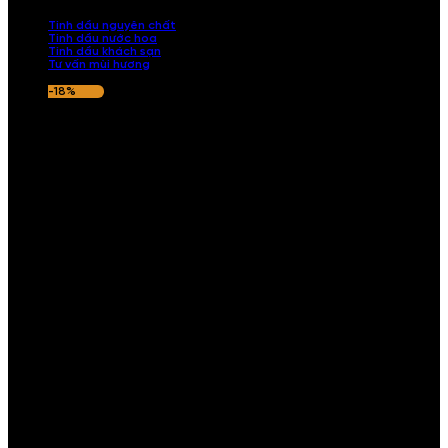
nếu hương thơm không ưng ý.
Tinh dầu nguyên chất
Tinh dầu nước hoa
Tinh dầu khách sạn
Tư vấn mùi hương
-18%