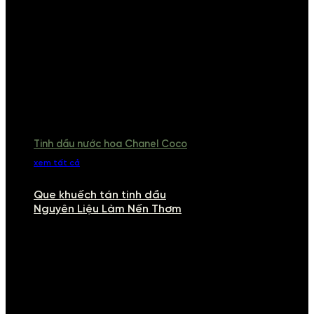
Tinh dầu nước hoa Chanel Coco
xem tất cả
Que khuếch tán tinh dầu
Nguyên Liệu Làm Nến Thơm
NGUYÊN LIỆU LÀM NẾN THƠM
Khám phá nguyên liệu làm nến thơm cao cấp, giúp bạn tự tay tạo ra
những sản phẩm tinh tế, mang dấu ấn cá nhân. Chúng tôi cung cấp
đầy đủ các thành phần từ sáp nến, bấc nến đến tinh dầu an toàn,
mang lại hương thơm thư giãn, sang trọng.