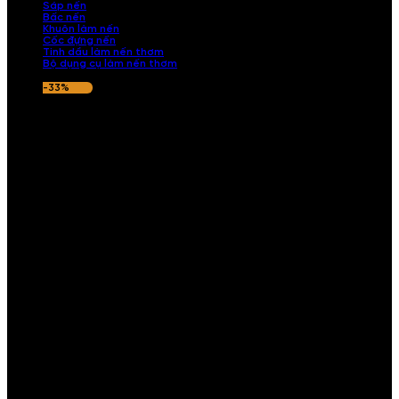
Sáp nến
Bấc nến
Khuôn làm nến
Cốc đựng nến
Tinh dầu làm nến thơm
Bộ dụng cụ làm nến thơm
-33%