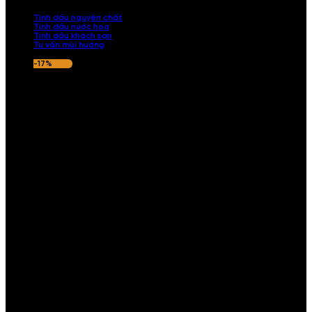
nếu hương thơm không ưng ý.
Tinh dầu nguyên chất
Tinh dầu nước hoa
Tinh dầu khách sạn
Tư vấn mùi hương
-17%