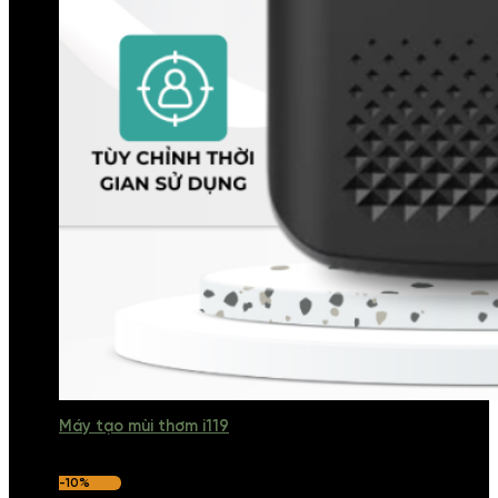
Máy tạo mùi thơm i119
-10%