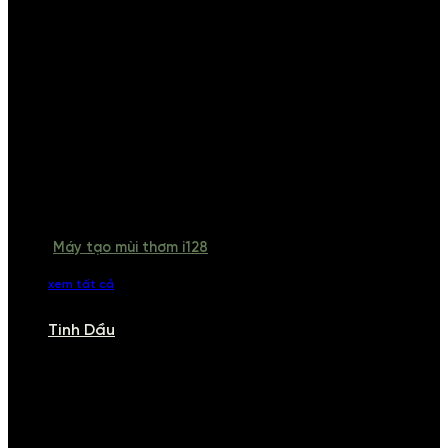
Máy tạo mùi thơm i128
xem tất cả
Tinh Dầu
TINH DẦU
Khám phá bộ sưu tập tinh dầu từ iCHARM. Chúng tôi đã phục vụ rất
nhiều khách sạn, cửa hàng, spa lớn trên toàn quốc. Đổi trả 7 ngày