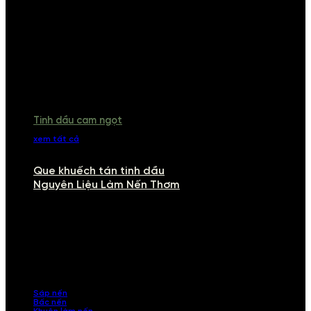
Tinh dầu cam ngọt
xem tất cả
Que khuếch tán tinh dầu
Nguyên Liệu Làm Nến Thơm
NGUYÊN LIỆU LÀM NẾN THƠM
Khám phá nguyên liệu làm nến thơm cao cấp, giúp bạn tự tay tạo ra
những sản phẩm tinh tế, mang dấu ấn cá nhân. Chúng tôi cung cấp
đầy đủ các thành phần từ sáp nến, bấc nến đến tinh dầu an toàn,
mang lại hương thơm thư giãn, sang trọng.
Sáp nến
Bấc nến