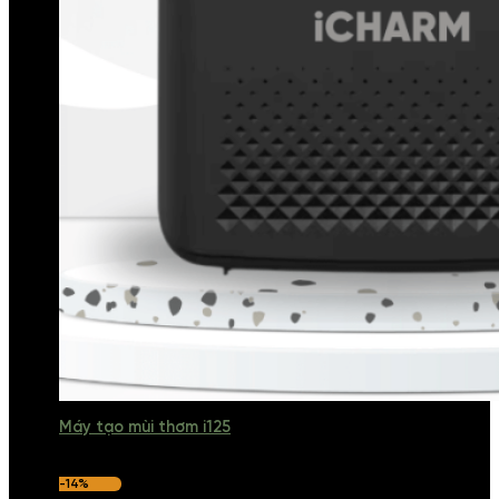
Máy tạo mùi thơm i125
-14%