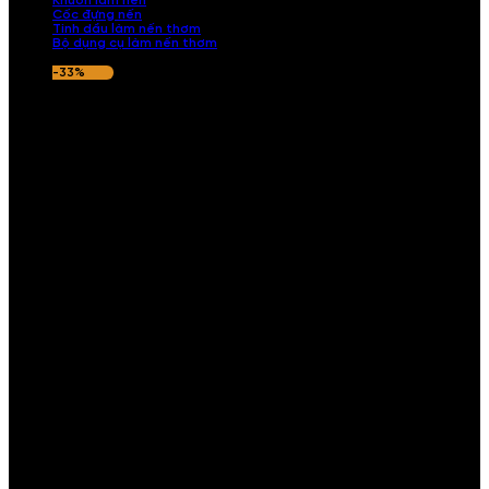
Khuôn làm nến
Cốc đựng nến
Tinh dầu làm nến thơm
Bộ dụng cụ làm nến thơm
-33%