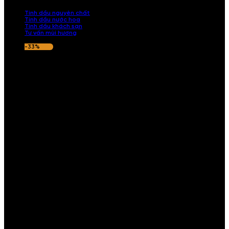
nếu hương thơm không ưng ý.
Tinh dầu nguyên chất
Tinh dầu nước hoa
Tinh dầu khách sạn
Tư vấn mùi hương
-33%