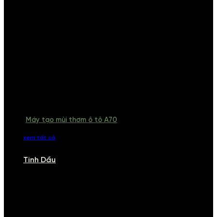
Máy tạo mùi thơm ô tô A70
xem tất cả
Tinh Dầu
TINH DẦU
Khám phá bộ sưu tập tinh dầu từ iCHARM. Chúng tôi đã phục vụ rất
nhiều khách sạn, cửa hàng, spa lớn trên toàn quốc. Đổi trả 7 ngày