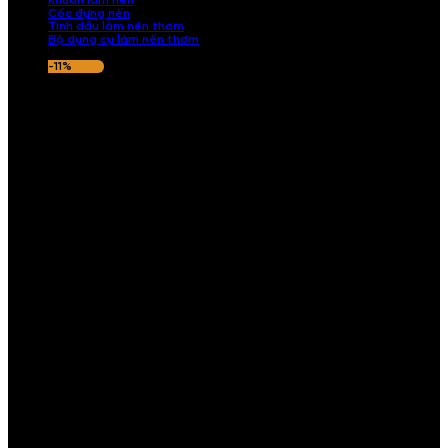
Khuôn làm nến
Cốc đựng nến
Tinh dầu làm nến thơm
Bộ dụng cụ làm nến thơm
-11%