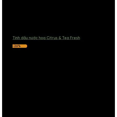
Tinh dầu nước hoa Citrus & Tea Fresh
-26%