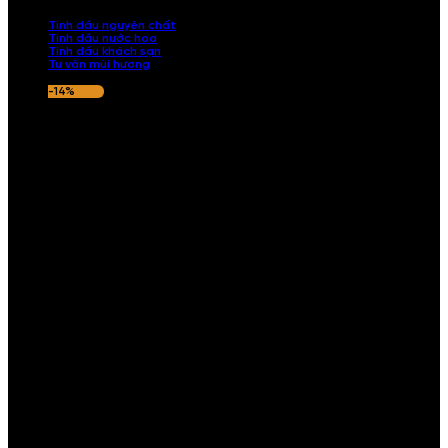
nếu hương thơm không ưng ý.
Tinh dầu nguyên chất
Tinh dầu nước hoa
Tinh dầu khách sạn
Tư vấn mùi hương
-14%