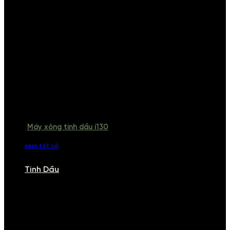
Máy xông tinh dầu i130
xem tất cả
Tinh Dầu
TINH DẦU
Khám phá bộ sưu tập tinh dầu từ iCHARM. Chúng tôi đã phục vụ rất
nhiều khách sạn, cửa hàng, spa lớn trên toàn quốc. Đổi trả 7 ngày