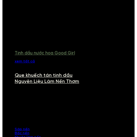
Tinh dầu nước hoa Good Girl
xem tất cả
Que khuếch tán tinh dầu
Nguyên Liệu Làm Nến Thơm
NGUYÊN LIỆU LÀM NẾN THƠM
Khám phá nguyên liệu làm nến thơm cao cấp, giúp bạn tự tay tạo ra
những sản phẩm tinh tế, mang dấu ấn cá nhân. Chúng tôi cung cấp
đầy đủ các thành phần từ sáp nến, bấc nến đến tinh dầu an toàn,
mang lại hương thơm thư giãn, sang trọng.
Sáp nến
Bấc nến