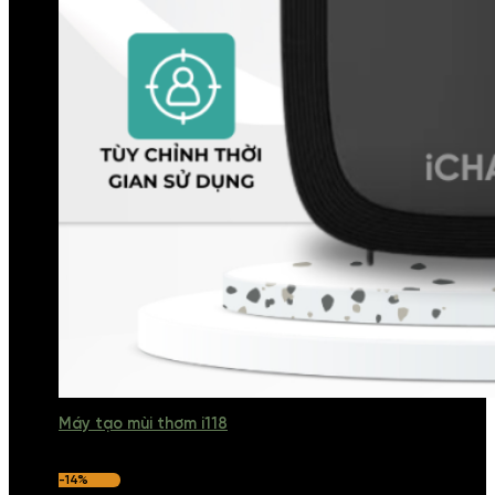
Máy tạo mùi thơm i118
-14%