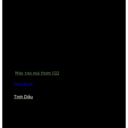
Máy tạo mùi thơm i122
xem tất cả
Tinh Dầu
TINH DẦU
Khám phá bộ sưu tập tinh dầu từ iCHARM. Chúng tôi đã phục vụ rất
nhiều khách sạn, cửa hàng, spa lớn trên toàn quốc. Đổi trả 7 ngày