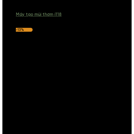
Máy tạo mùi thơm i118
-13%