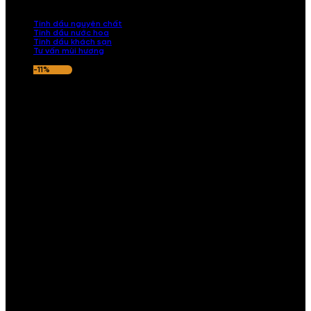
nếu hương thơm không ưng ý.
Tinh dầu nguyên chất
Tinh dầu nước hoa
Tinh dầu khách sạn
Tư vấn mùi hương
-11%