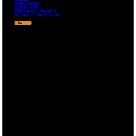
Khuôn làm nến
Cốc đựng nến
Tinh dầu làm nến thơm
Bộ dụng cụ làm nến thơm
-11%