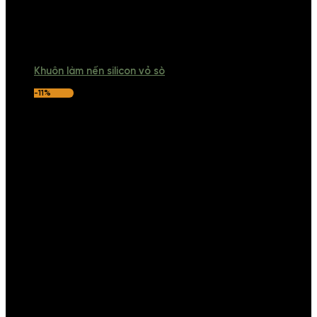
Khuôn làm nến silicon vỏ sò
-11%