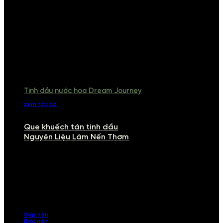
Tinh dầu nước hoa Dream Journey
xem tất cả
Que khuếch tán tinh dầu
Nguyên Liệu Làm Nến Thơm
NGUYÊN LIỆU LÀM NẾN THƠM
Khám phá nguyên liệu làm nến thơm cao cấp, giúp bạn tự tay tạo ra
những sản phẩm tinh tế, mang dấu ấn cá nhân. Chúng tôi cung cấp
đầy đủ các thành phần từ sáp nến, bấc nến đến tinh dầu an toàn,
mang lại hương thơm thư giãn, sang trọng.
Sáp nến
Bấc nến