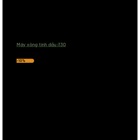
Máy xông tinh dầu i130
-10%