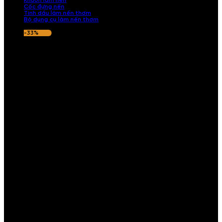
Khuôn làm nến
Cốc đựng nến
Tinh dầu làm nến thơm
Bộ dụng cụ làm nến thơm
-33%