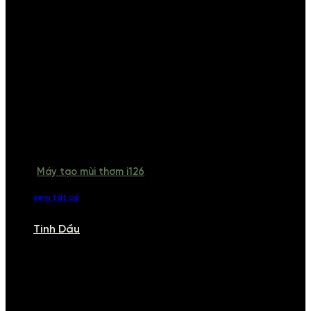
Máy tạo mùi thơm i126
xem tất cả
Tinh Dầu
TINH DẦU
Khám phá bộ sưu tập tinh dầu từ iCHARM. Chúng tôi đã phục vụ rất
nhiều khách sạn, cửa hàng, spa lớn trên toàn quốc. Đổi trả 7 ngày