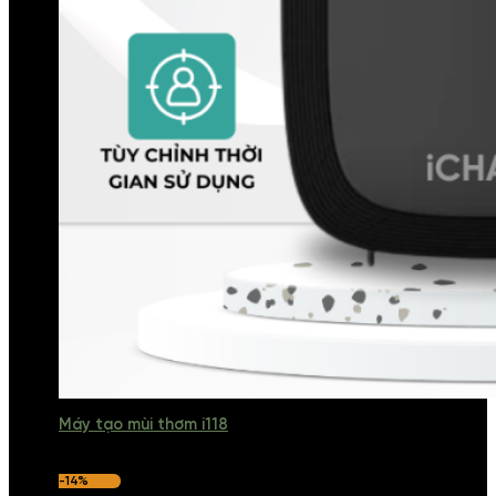
Máy tạo mùi thơm i118
-14%