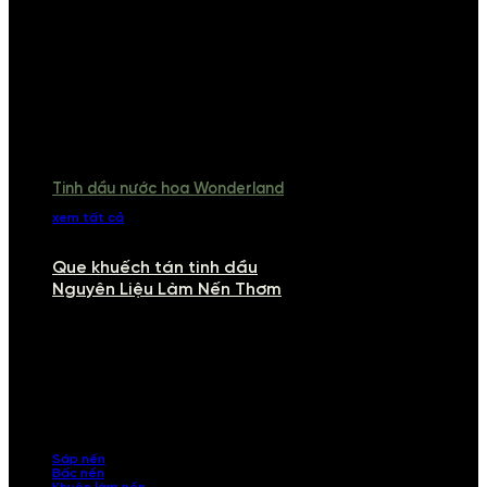
Tinh dầu nước hoa Wonderland
xem tất cả
Que khuếch tán tinh dầu
Nguyên Liệu Làm Nến Thơm
NGUYÊN LIỆU LÀM NẾN THƠM
Khám phá nguyên liệu làm nến thơm cao cấp, giúp bạn tự tay tạo ra
những sản phẩm tinh tế, mang dấu ấn cá nhân. Chúng tôi cung cấp
đầy đủ các thành phần từ sáp nến, bấc nến đến tinh dầu an toàn,
mang lại hương thơm thư giãn, sang trọng.
Sáp nến
Bấc nến