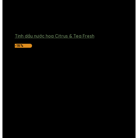
Tinh dầu nước hoa Citrus & Tea Fresh
-18%