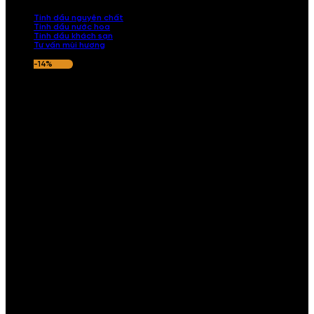
nếu hương thơm không ưng ý.
Tinh dầu nguyên chất
Tinh dầu nước hoa
Tinh dầu khách sạn
Tư vấn mùi hương
-14%