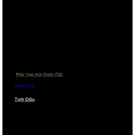
Máy tạo mùi thơm i126
xem tất cả
Tinh Dầu
TINH DẦU
Khám phá bộ sưu tập tinh dầu từ iCHARM. Chúng tôi đã phục vụ rất
nhiều khách sạn, cửa hàng, spa lớn trên toàn quốc. Đổi trả 7 ngày