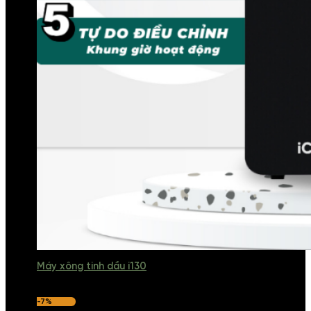
Máy xông tinh dầu i130
-7%