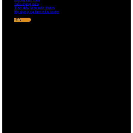
Khuôn làm nến
Cốc đựng nến
Tinh dầu làm nến thơm
Bộ dụng cụ làm nến thơm
-11%