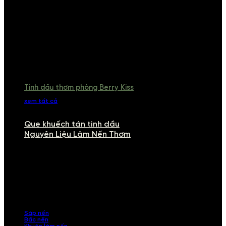
Tinh dầu thơm phòng Berry Kiss
xem tất cả
Que khuếch tán tinh dầu
Nguyên Liệu Làm Nến Thơm
NGUYÊN LIỆU LÀM NẾN THƠM
Khám phá nguyên liệu làm nến thơm cao cấp, giúp bạn tự tay tạo ra
những sản phẩm tinh tế, mang dấu ấn cá nhân. Chúng tôi cung cấp
đầy đủ các thành phần từ sáp nến, bấc nến đến tinh dầu an toàn,
mang lại hương thơm thư giãn, sang trọng.
Sáp nến
Bấc nến