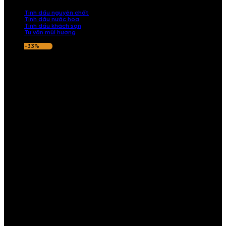
nếu hương thơm không ưng ý.
Tinh dầu nguyên chất
Tinh dầu nước hoa
Tinh dầu khách sạn
Tư vấn mùi hương
-33%