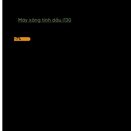
Máy xông tinh dầu i130
-7%