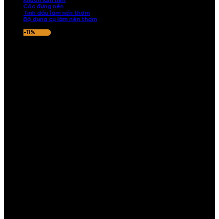
Khuôn làm nến
Cốc đựng nến
Tinh dầu làm nến thơm
Bộ dụng cụ làm nến thơm
-11%