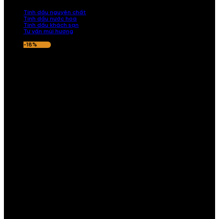
nếu hương thơm không ưng ý.
Tinh dầu nguyên chất
Tinh dầu nước hoa
Tinh dầu khách sạn
Tư vấn mùi hương
-18%