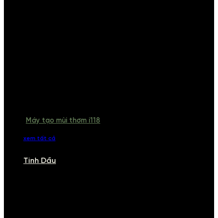
Máy tạo mùi thơm i118
xem tất cả
Tinh Dầu
TINH DẦU
Khám phá bộ sưu tập tinh dầu từ iCHARM. Chúng tôi đã phục vụ rất
nhiều khách sạn, cửa hàng, spa lớn trên toàn quốc. Đổi trả 7 ngày