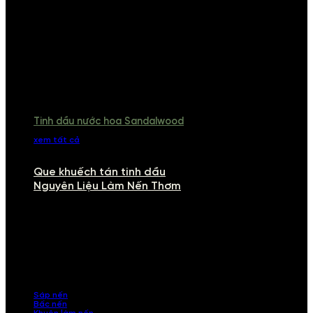
Tinh dầu nước hoa Sandalwood
xem tất cả
Que khuếch tán tinh dầu
Nguyên Liệu Làm Nến Thơm
NGUYÊN LIỆU LÀM NẾN THƠM
Khám phá nguyên liệu làm nến thơm cao cấp, giúp bạn tự tay tạo ra
những sản phẩm tinh tế, mang dấu ấn cá nhân. Chúng tôi cung cấp
đầy đủ các thành phần từ sáp nến, bấc nến đến tinh dầu an toàn,
mang lại hương thơm thư giãn, sang trọng.
Sáp nến
Bấc nến