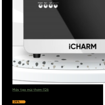
Máy tạo mùi thơm i126
-28%