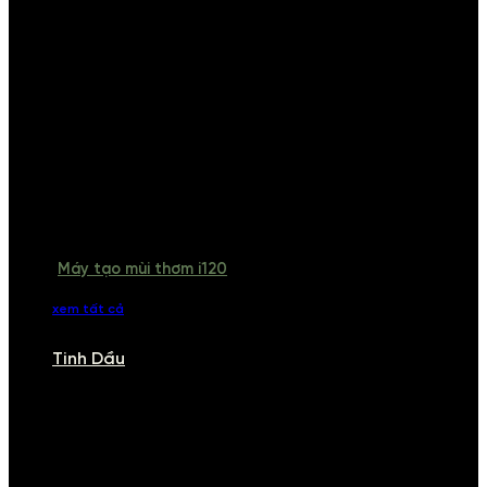
Máy tạo mùi thơm i120
xem tất cả
Tinh Dầu
TINH DẦU
Khám phá bộ sưu tập tinh dầu từ iCHARM. Chúng tôi đã phục vụ rất
nhiều khách sạn, cửa hàng, spa lớn trên toàn quốc. Đổi trả 7 ngày