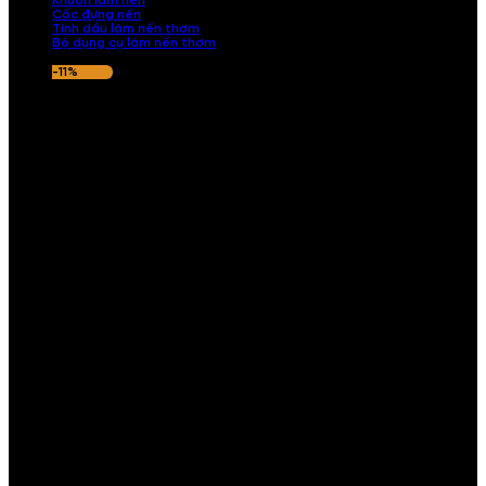
Khuôn làm nến
Cốc đựng nến
Tinh dầu làm nến thơm
Bộ dụng cụ làm nến thơm
-11%