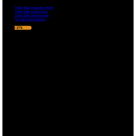
nếu hương thơm không ưng ý.
Tinh dầu nguyên chất
Tinh dầu nước hoa
Tinh dầu khách sạn
Tư vấn mùi hương
-21%