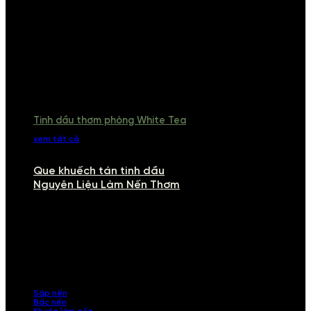
Tinh dầu thơm phòng White Tea
xem tất cả
Que khuếch tán tinh dầu
Nguyên Liệu Làm Nến Thơm
NGUYÊN LIỆU LÀM NẾN THƠM
Khám phá nguyên liệu làm nến thơm cao cấp, giúp bạn tự tay tạo ra
những sản phẩm tinh tế, mang dấu ấn cá nhân. Chúng tôi cung cấp
đầy đủ các thành phần từ sáp nến, bấc nến đến tinh dầu an toàn,
mang lại hương thơm thư giãn, sang trọng.
Sáp nến
Bấc nến