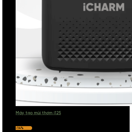
Máy tạo mùi thơm i125
-14%