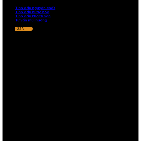
nếu hương thơm không ưng ý.
Tinh dầu nguyên chất
Tinh dầu nước hoa
Tinh dầu khách sạn
Tư vấn mùi hương
-22%