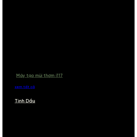
Máy tạo mùi thơm i117
xem tất cả
Tinh Dầu
TINH DẦU
Khám phá bộ sưu tập tinh dầu từ iCHARM. Chúng tôi đã phục vụ rất
nhiều khách sạn, cửa hàng, spa lớn trên toàn quốc. Đổi trả 7 ngày