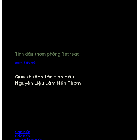
Tinh dầu thơm phòng Retreat
xem tất cả
Que khuếch tán tinh dầu
Nguyên Liệu Làm Nến Thơm
NGUYÊN LIỆU LÀM NẾN THƠM
Khám phá nguyên liệu làm nến thơm cao cấp, giúp bạn tự tay tạo ra
những sản phẩm tinh tế, mang dấu ấn cá nhân. Chúng tôi cung cấp
đầy đủ các thành phần từ sáp nến, bấc nến đến tinh dầu an toàn,
mang lại hương thơm thư giãn, sang trọng.
Sáp nến
Bấc nến