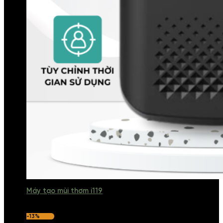
Máy tạo mùi thơm i119
-13%