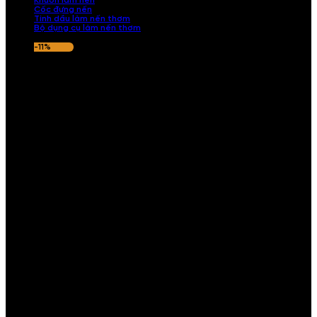
Khuôn làm nến
Cốc đựng nến
Tinh dầu làm nến thơm
Bộ dụng cụ làm nến thơm
-11%