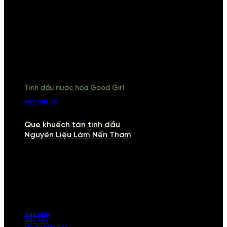
Tinh dầu nước hoa Good Girl
xem tất cả
Que khuếch tán tinh dầu
Nguyên Liệu Làm Nến Thơm
NGUYÊN LIỆU LÀM NẾN THƠM
Khám phá nguyên liệu làm nến thơm cao cấp, giúp bạn tự tay tạo ra
những sản phẩm tinh tế, mang dấu ấn cá nhân. Chúng tôi cung cấp
đầy đủ các thành phần từ sáp nến, bấc nến đến tinh dầu an toàn,
mang lại hương thơm thư giãn, sang trọng.
Sáp nến
Bấc nến