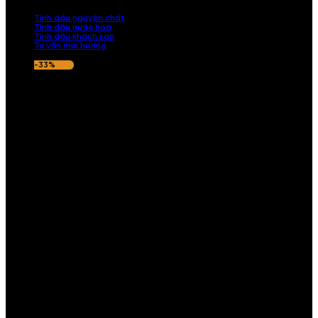
nếu hương thơm không ưng ý.
Tinh dầu nguyên chất
Tinh dầu nước hoa
Tinh dầu khách sạn
Tư vấn mùi hương
-33%