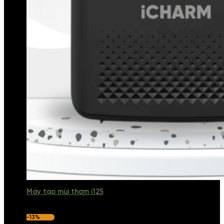
Máy tạo mùi thơm i125
-13%