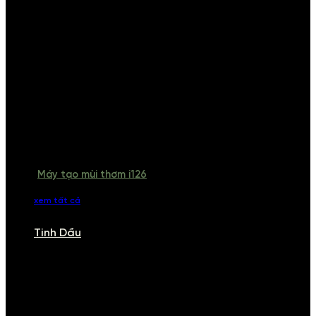
Máy tạo mùi thơm i126
xem tất cả
Tinh Dầu
TINH DẦU
Khám phá bộ sưu tập tinh dầu từ iCHARM. Chúng tôi đã phục vụ rất
nhiều khách sạn, cửa hàng, spa lớn trên toàn quốc. Đổi trả 7 ngày