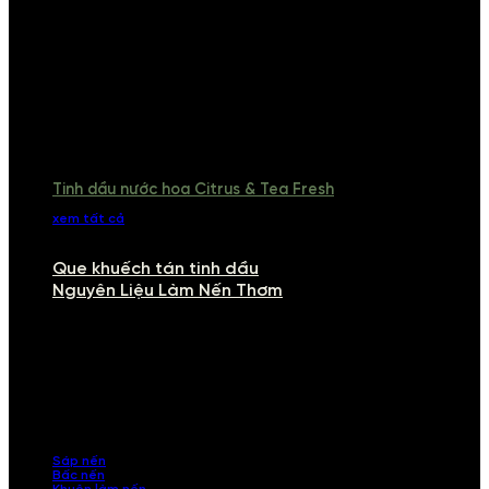
Tinh dầu nước hoa Citrus & Tea Fresh
xem tất cả
Que khuếch tán tinh dầu
Nguyên Liệu Làm Nến Thơm
NGUYÊN LIỆU LÀM NẾN THƠM
Khám phá nguyên liệu làm nến thơm cao cấp, giúp bạn tự tay tạo ra
những sản phẩm tinh tế, mang dấu ấn cá nhân. Chúng tôi cung cấp
đầy đủ các thành phần từ sáp nến, bấc nến đến tinh dầu an toàn,
mang lại hương thơm thư giãn, sang trọng.
Sáp nến
Bấc nến