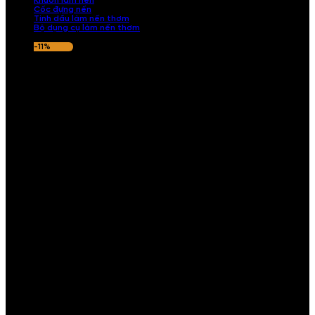
Khuôn làm nến
Cốc đựng nến
Tinh dầu làm nến thơm
Bộ dụng cụ làm nến thơm
-11%