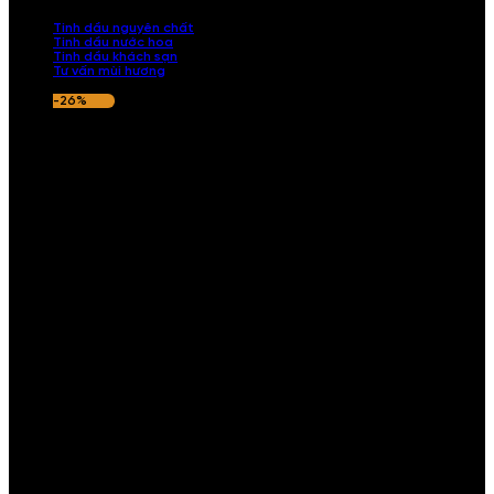
nếu hương thơm không ưng ý.
Tinh dầu nguyên chất
Tinh dầu nước hoa
Tinh dầu khách sạn
Tư vấn mùi hương
-26%