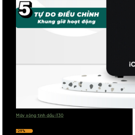
Máy xông tinh dầu i130
-29%