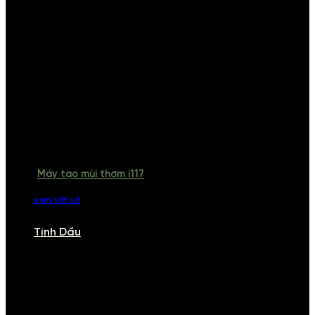
Máy tạo mùi thơm i117
xem tất cả
Tinh Dầu
TINH DẦU
Khám phá bộ sưu tập tinh dầu từ iCHARM. Chúng tôi đã phục vụ rất
nhiều khách sạn, cửa hàng, spa lớn trên toàn quốc. Đổi trả 7 ngày