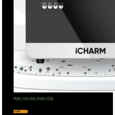
Máy tạo mùi thơm i126
-14%