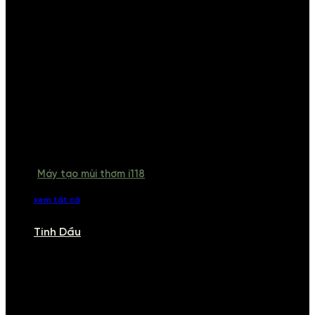
Máy tạo mùi thơm i118
xem tất cả
Tinh Dầu
TINH DẦU
Khám phá bộ sưu tập tinh dầu từ iCHARM. Chúng tôi đã phục vụ rất
nhiều khách sạn, cửa hàng, spa lớn trên toàn quốc. Đổi trả 7 ngày