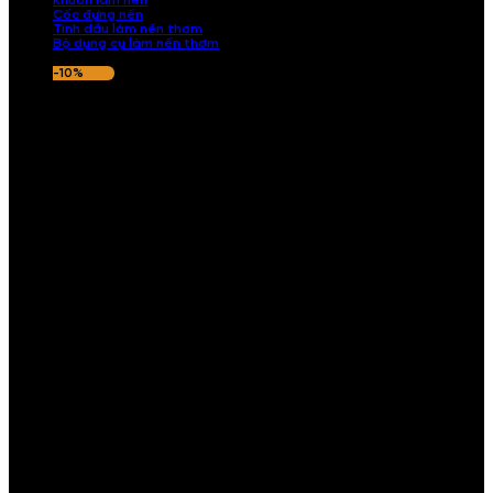
Khuôn làm nến
Cốc đựng nến
Tinh dầu làm nến thơm
Bộ dụng cụ làm nến thơm
-10%