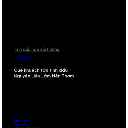
Tinh dầu hoa oải hương
xem tất cả
Que khuếch tán tinh dầu
Nguyên Liệu Làm Nến Thơm
NGUYÊN LIỆU LÀM NẾN THƠM
Khám phá nguyên liệu làm nến thơm cao cấp, giúp bạn tự tay tạo ra
những sản phẩm tinh tế, mang dấu ấn cá nhân. Chúng tôi cung cấp
đầy đủ các thành phần từ sáp nến, bấc nến đến tinh dầu an toàn,
mang lại hương thơm thư giãn, sang trọng.
Sáp nến
Bấc nến