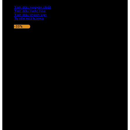
nếu hương thơm không ưng ý.
Tinh dầu nguyên chất
Tinh dầu nước hoa
Tinh dầu khách sạn
Tư vấn mùi hương
-33%