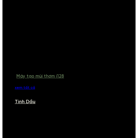
Máy tạo mùi thơm i128
xem tất cả
Tinh Dầu
TINH DẦU
Khám phá bộ sưu tập tinh dầu từ iCHARM. Chúng tôi đã phục vụ rất
nhiều khách sạn, cửa hàng, spa lớn trên toàn quốc. Đổi trả 7 ngày