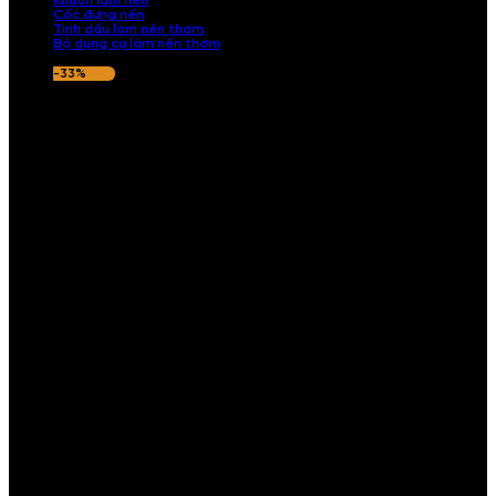
Khuôn làm nến
Cốc đựng nến
Tinh dầu làm nến thơm
Bộ dụng cụ làm nến thơm
-33%