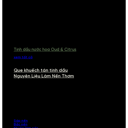
Tinh dầu nước hoa Oud & Citrus
xem tất cả
Que khuếch tán tinh dầu
Nguyên Liệu Làm Nến Thơm
NGUYÊN LIỆU LÀM NẾN THƠM
Khám phá nguyên liệu làm nến thơm cao cấp, giúp bạn tự tay tạo ra
những sản phẩm tinh tế, mang dấu ấn cá nhân. Chúng tôi cung cấp
đầy đủ các thành phần từ sáp nến, bấc nến đến tinh dầu an toàn,
mang lại hương thơm thư giãn, sang trọng.
Sáp nến
Bấc nến