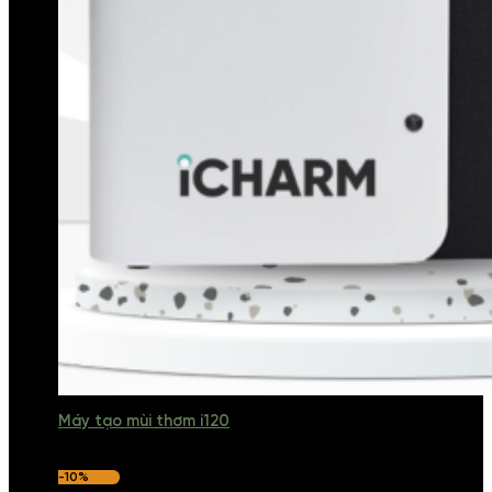
Máy tạo mùi thơm i120
-10%