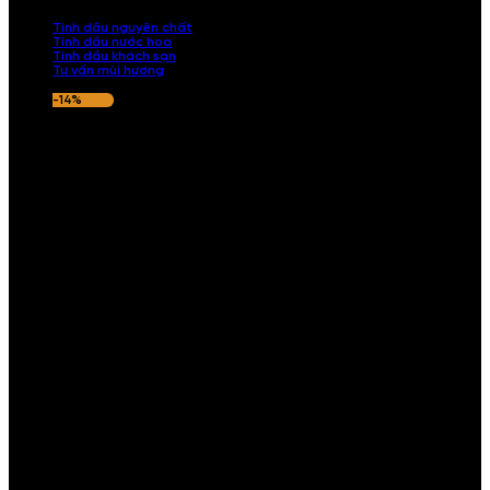
nếu hương thơm không ưng ý.
Tinh dầu nguyên chất
Tinh dầu nước hoa
Tinh dầu khách sạn
Tư vấn mùi hương
-14%