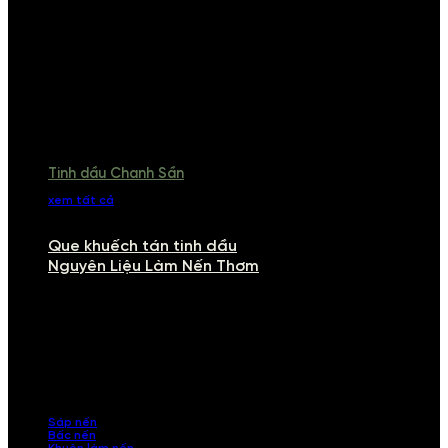
Tinh dầu Chanh Sần
xem tất cả
Que khuếch tán tinh dầu
Nguyên Liệu Làm Nến Thơm
NGUYÊN LIỆU LÀM NẾN THƠM
Khám phá nguyên liệu làm nến thơm cao cấp, giúp bạn tự tay tạo ra
những sản phẩm tinh tế, mang dấu ấn cá nhân. Chúng tôi cung cấp
đầy đủ các thành phần từ sáp nến, bấc nến đến tinh dầu an toàn,
mang lại hương thơm thư giãn, sang trọng.
Sáp nến
Bấc nến