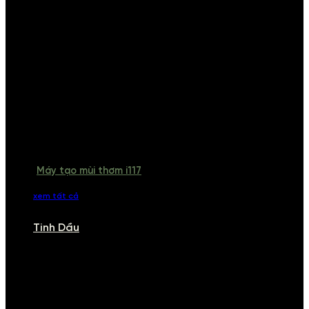
Máy tạo mùi thơm i117
xem tất cả
Tinh Dầu
TINH DẦU
Khám phá bộ sưu tập tinh dầu từ iCHARM. Chúng tôi đã phục vụ rất
nhiều khách sạn, cửa hàng, spa lớn trên toàn quốc. Đổi trả 7 ngày