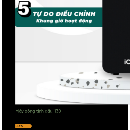
Máy xông tinh dầu i130
-13%