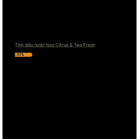
Tinh dầu nước hoa Citrus & Tea Fresh
-33%