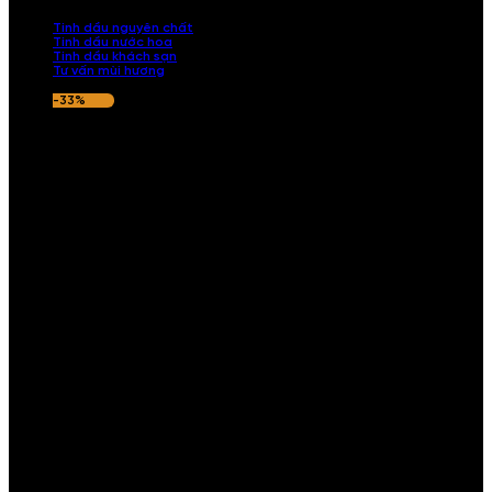
nếu hương thơm không ưng ý.
Tinh dầu nguyên chất
Tinh dầu nước hoa
Tinh dầu khách sạn
Tư vấn mùi hương
-33%