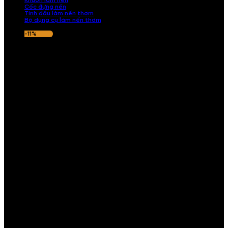
Khuôn làm nến
Cốc đựng nến
Tinh dầu làm nến thơm
Bộ dụng cụ làm nến thơm
-11%