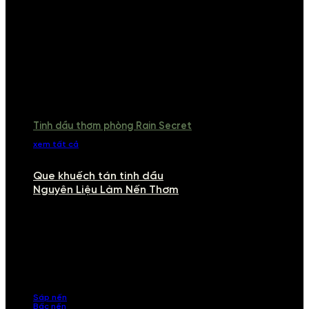
Tinh dầu thơm phòng Rain Secret
xem tất cả
Que khuếch tán tinh dầu
Nguyên Liệu Làm Nến Thơm
NGUYÊN LIỆU LÀM NẾN THƠM
Khám phá nguyên liệu làm nến thơm cao cấp, giúp bạn tự tay tạo ra
những sản phẩm tinh tế, mang dấu ấn cá nhân. Chúng tôi cung cấp
đầy đủ các thành phần từ sáp nến, bấc nến đến tinh dầu an toàn,
mang lại hương thơm thư giãn, sang trọng.
Sáp nến
Bấc nến