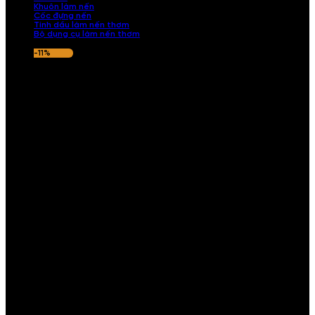
Khuôn làm nến
Cốc đựng nến
Tinh dầu làm nến thơm
Bộ dụng cụ làm nến thơm
-11%