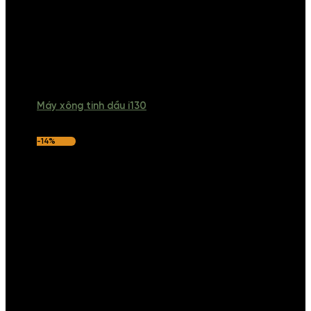
Máy xông tinh dầu i130
-14%