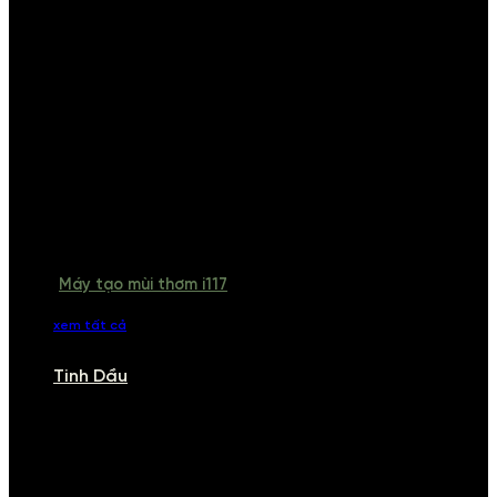
Máy tạo mùi thơm i117
xem tất cả
Tinh Dầu
TINH DẦU
Khám phá bộ sưu tập tinh dầu từ iCHARM. Chúng tôi đã phục vụ rất
nhiều khách sạn, cửa hàng, spa lớn trên toàn quốc. Đổi trả 7 ngày