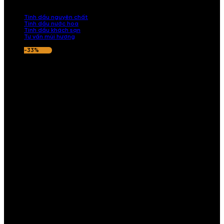
nếu hương thơm không ưng ý.
Tinh dầu nguyên chất
Tinh dầu nước hoa
Tinh dầu khách sạn
Tư vấn mùi hương
-33%