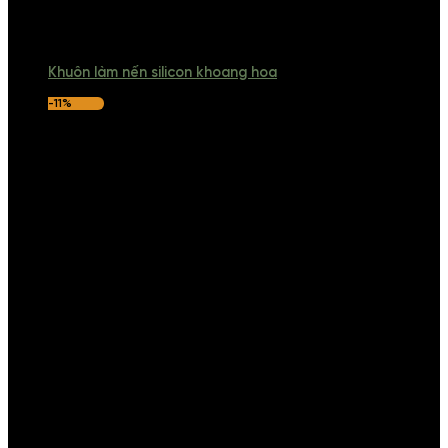
Khuôn làm nến silicon khoang hoa
-11%