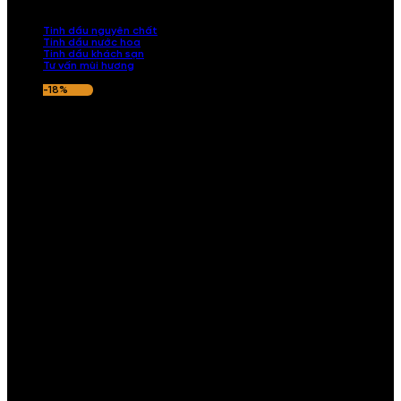
nếu hương thơm không ưng ý.
Tinh dầu nguyên chất
Tinh dầu nước hoa
Tinh dầu khách sạn
Tư vấn mùi hương
-18%