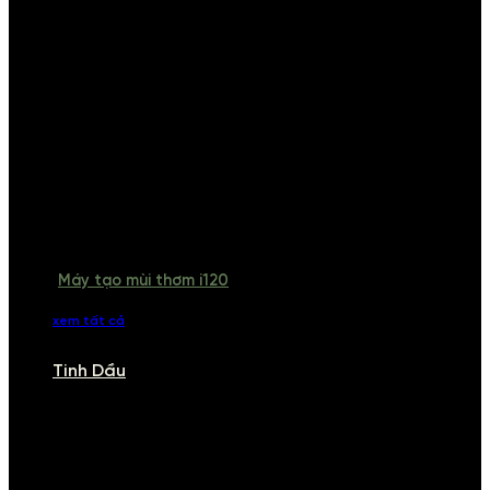
Máy tạo mùi thơm i120
xem tất cả
Tinh Dầu
TINH DẦU
Khám phá bộ sưu tập tinh dầu từ iCHARM. Chúng tôi đã phục vụ rất
nhiều khách sạn, cửa hàng, spa lớn trên toàn quốc. Đổi trả 7 ngày