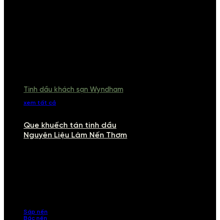
Tinh dầu khách sạn Wyndham
xem tất cả
Que khuếch tán tinh dầu
Nguyên Liệu Làm Nến Thơm
NGUYÊN LIỆU LÀM NẾN THƠM
Khám phá nguyên liệu làm nến thơm cao cấp, giúp bạn tự tay tạo ra
những sản phẩm tinh tế, mang dấu ấn cá nhân. Chúng tôi cung cấp
đầy đủ các thành phần từ sáp nến, bấc nến đến tinh dầu an toàn,
mang lại hương thơm thư giãn, sang trọng.
Sáp nến
Bấc nến