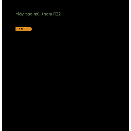
Máy tạo mùi thơm i122
-13%