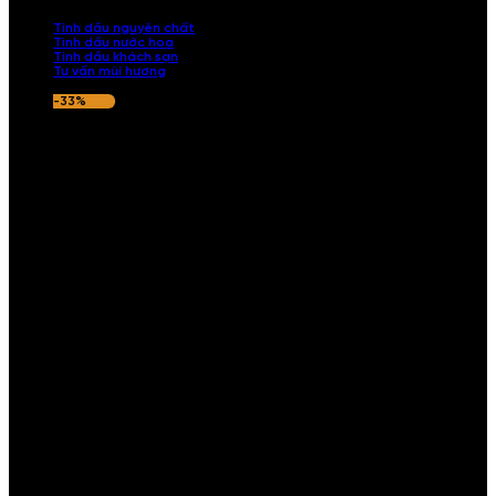
nếu hương thơm không ưng ý.
Tinh dầu nguyên chất
Tinh dầu nước hoa
Tinh dầu khách sạn
Tư vấn mùi hương
-33%