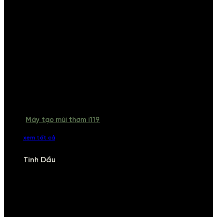
Máy tạo mùi thơm i119
xem tất cả
Tinh Dầu
TINH DẦU
Khám phá bộ sưu tập tinh dầu từ iCHARM. Chúng tôi đã phục vụ rất
nhiều khách sạn, cửa hàng, spa lớn trên toàn quốc. Đổi trả 7 ngày