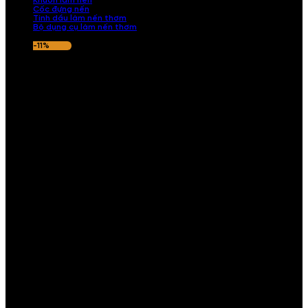
Khuôn làm nến
Cốc đựng nến
Tinh dầu làm nến thơm
Bộ dụng cụ làm nến thơm
-11%