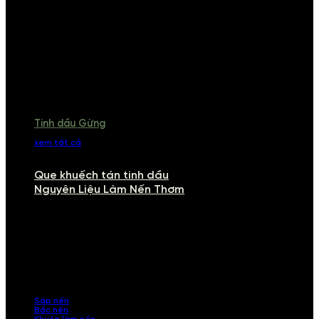
Tinh dầu Gừng
xem tất cả
Que khuếch tán tinh dầu
Nguyên Liệu Làm Nến Thơm
NGUYÊN LIỆU LÀM NẾN THƠM
Khám phá nguyên liệu làm nến thơm cao cấp, giúp bạn tự tay tạo ra
những sản phẩm tinh tế, mang dấu ấn cá nhân. Chúng tôi cung cấp
đầy đủ các thành phần từ sáp nến, bấc nến đến tinh dầu an toàn,
mang lại hương thơm thư giãn, sang trọng.
Sáp nến
Bấc nến