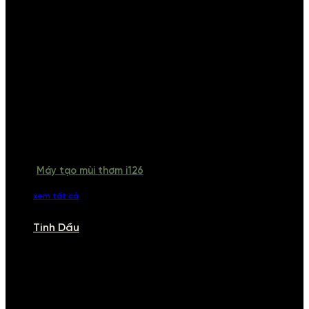
Máy tạo mùi thơm i126
xem tất cả
Tinh Dầu
TINH DẦU
Khám phá bộ sưu tập tinh dầu từ iCHARM. Chúng tôi đã phục vụ rất
nhiều khách sạn, cửa hàng, spa lớn trên toàn quốc. Đổi trả 7 ngày