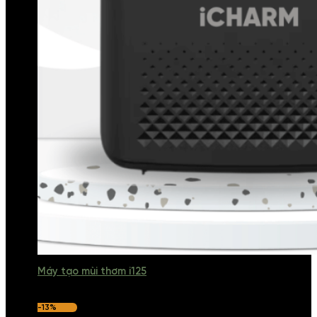
Máy tạo mùi thơm i125
-13%