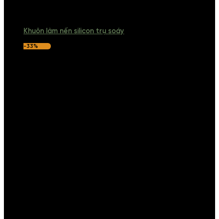
Khuôn làm nến silicon trụ soáy
-33%