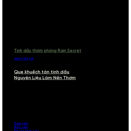
Tinh dầu thơm phòng Rain Secret
xem tất cả
Que khuếch tán tinh dầu
Nguyên Liệu Làm Nến Thơm
NGUYÊN LIỆU LÀM NẾN THƠM
Khám phá nguyên liệu làm nến thơm cao cấp, giúp bạn tự tay tạo ra
những sản phẩm tinh tế, mang dấu ấn cá nhân. Chúng tôi cung cấp
đầy đủ các thành phần từ sáp nến, bấc nến đến tinh dầu an toàn,
mang lại hương thơm thư giãn, sang trọng.
Sáp nến
Bấc nến