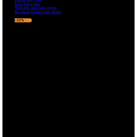
Khuôn làm nến
Cốc đựng nến
Tinh dầu làm nến thơm
Bộ dụng cụ làm nến thơm
-20%