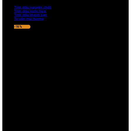
nếu hương thơm không ưng ý.
Tinh dầu nguyên chất
Tinh dầu nước hoa
Tinh dầu khách sạn
Tư vấn mùi hương
-18%