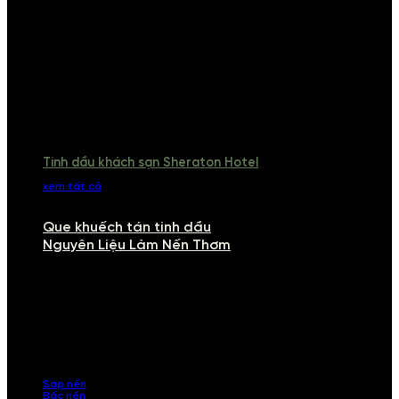
Tinh dầu khách sạn Sheraton Hotel
xem tất cả
Que khuếch tán tinh dầu
Nguyên Liệu Làm Nến Thơm
NGUYÊN LIỆU LÀM NẾN THƠM
Khám phá nguyên liệu làm nến thơm cao cấp, giúp bạn tự tay tạo ra
những sản phẩm tinh tế, mang dấu ấn cá nhân. Chúng tôi cung cấp
đầy đủ các thành phần từ sáp nến, bấc nến đến tinh dầu an toàn,
mang lại hương thơm thư giãn, sang trọng.
Sáp nến
Bấc nến