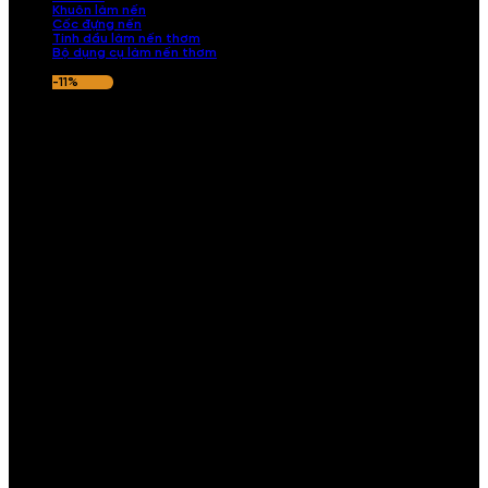
Khuôn làm nến
Cốc đựng nến
Tinh dầu làm nến thơm
Bộ dụng cụ làm nến thơm
-11%