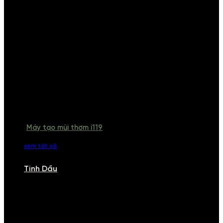
Máy tạo mùi thơm i119
xem tất cả
Tinh Dầu
TINH DẦU
Khám phá bộ sưu tập tinh dầu từ iCHARM. Chúng tôi đã phục vụ rất
nhiều khách sạn, cửa hàng, spa lớn trên toàn quốc. Đổi trả 7 ngày