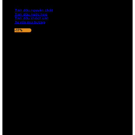
nếu hương thơm không ưng ý.
Tinh dầu nguyên chất
Tinh dầu nước hoa
Tinh dầu khách sạn
Tư vấn mùi hương
-17%