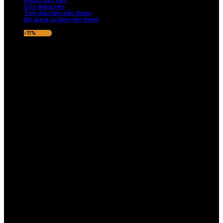
Khuôn làm nến
Cốc đựng nến
Tinh dầu làm nến thơm
Bộ dụng cụ làm nến thơm
-11%