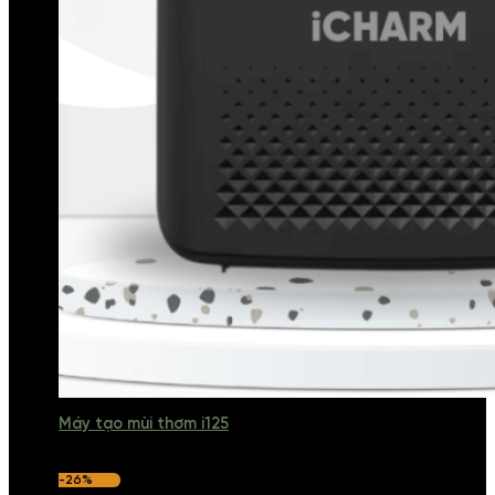
Máy tạo mùi thơm i125
-26%