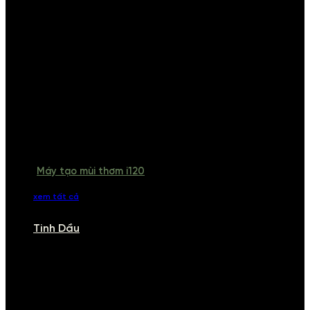
Máy tạo mùi thơm i120
xem tất cả
Tinh Dầu
TINH DẦU
Khám phá bộ sưu tập tinh dầu từ iCHARM. Chúng tôi đã phục vụ rất
nhiều khách sạn, cửa hàng, spa lớn trên toàn quốc. Đổi trả 7 ngày