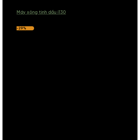
Máy xông tinh dầu i130
-29%