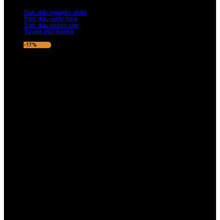
nếu hương thơm không ưng ý.
Tinh dầu nguyên chất
Tinh dầu nước hoa
Tinh dầu khách sạn
Tư vấn mùi hương
-17%