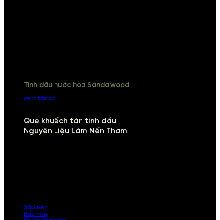
Tinh dầu nước hoa Sandalwood
xem tất cả
Que khuếch tán tinh dầu
Nguyên Liệu Làm Nến Thơm
NGUYÊN LIỆU LÀM NẾN THƠM
Khám phá nguyên liệu làm nến thơm cao cấp, giúp bạn tự tay tạo ra
những sản phẩm tinh tế, mang dấu ấn cá nhân. Chúng tôi cung cấp
đầy đủ các thành phần từ sáp nến, bấc nến đến tinh dầu an toàn,
mang lại hương thơm thư giãn, sang trọng.
Sáp nến
Bấc nến