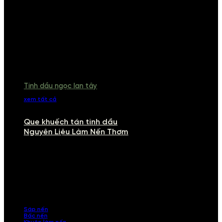
Tinh dầu ngọc lan tây
xem tất cả
Que khuếch tán tinh dầu
Nguyên Liệu Làm Nến Thơm
NGUYÊN LIỆU LÀM NẾN THƠM
Khám phá nguyên liệu làm nến thơm cao cấp, giúp bạn tự tay tạo ra
những sản phẩm tinh tế, mang dấu ấn cá nhân. Chúng tôi cung cấp
đầy đủ các thành phần từ sáp nến, bấc nến đến tinh dầu an toàn,
mang lại hương thơm thư giãn, sang trọng.
Sáp nến
Bấc nến