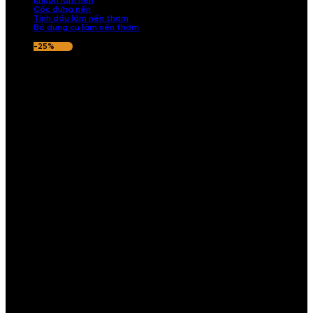
Khuôn làm nến
Cốc đựng nến
Tinh dầu làm nến thơm
Bộ dụng cụ làm nến thơm
-25%