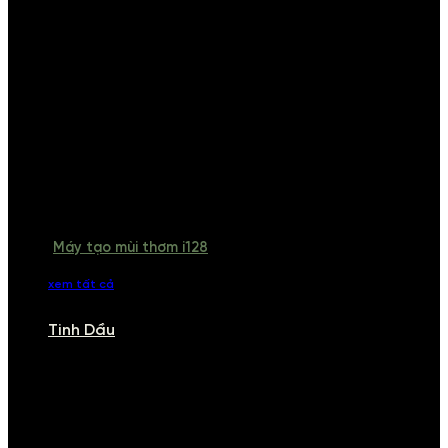
Máy tạo mùi thơm i128
xem tất cả
Tinh Dầu
TINH DẦU
Khám phá bộ sưu tập tinh dầu từ iCHARM. Chúng tôi đã phục vụ rất
nhiều khách sạn, cửa hàng, spa lớn trên toàn quốc. Đổi trả 7 ngày