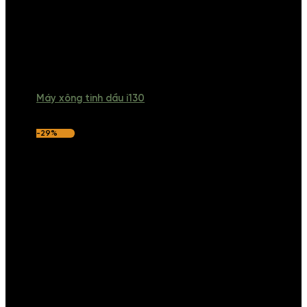
Máy xông tinh dầu i130
-29%