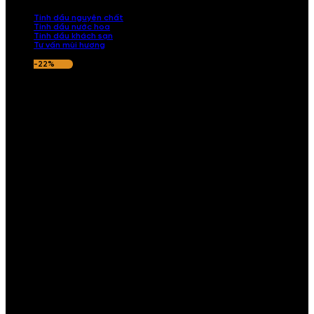
nếu hương thơm không ưng ý.
Tinh dầu nguyên chất
Tinh dầu nước hoa
Tinh dầu khách sạn
Tư vấn mùi hương
-22%