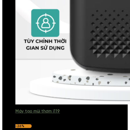
Máy tạo mùi thơm i119
-26%