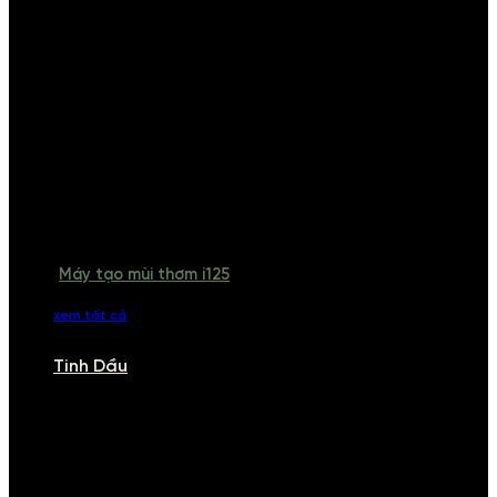
Máy tạo mùi thơm i125
xem tất cả
Tinh Dầu
TINH DẦU
Khám phá bộ sưu tập tinh dầu từ iCHARM. Chúng tôi đã phục vụ rất
nhiều khách sạn, cửa hàng, spa lớn trên toàn quốc. Đổi trả 7 ngày