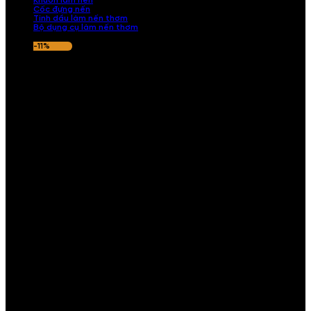
Khuôn làm nến
Cốc đựng nến
Tinh dầu làm nến thơm
Bộ dụng cụ làm nến thơm
-11%