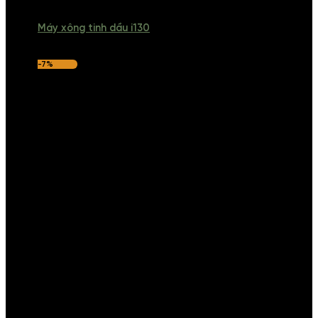
Máy xông tinh dầu i130
-7%