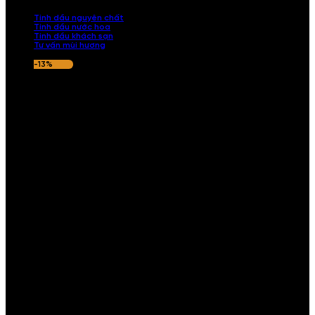
nếu hương thơm không ưng ý.
Tinh dầu nguyên chất
Tinh dầu nước hoa
Tinh dầu khách sạn
Tư vấn mùi hương
-13%