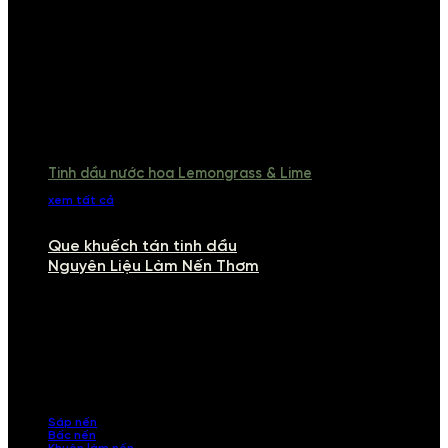
Tinh dầu nước hoa Lemongrass & Lime
xem tất cả
Que khuếch tán tinh dầu
Nguyên Liệu Làm Nến Thơm
NGUYÊN LIỆU LÀM NẾN THƠM
Khám phá nguyên liệu làm nến thơm cao cấp, giúp bạn tự tay tạo ra
những sản phẩm tinh tế, mang dấu ấn cá nhân. Chúng tôi cung cấp
đầy đủ các thành phần từ sáp nến, bấc nến đến tinh dầu an toàn,
mang lại hương thơm thư giãn, sang trọng.
Sáp nến
Bấc nến