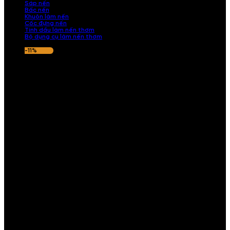
Sáp nến
Bấc nến
Khuôn làm nến
Cốc đựng nến
Tinh dầu làm nến thơm
Bộ dụng cụ làm nến thơm
-11%