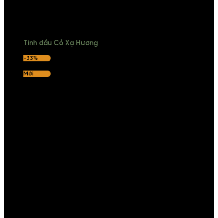
Tinh dầu Cỏ Xạ Hương
-33%
Mới