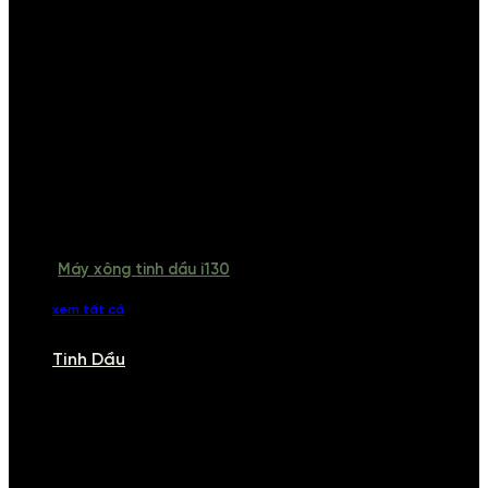
Máy xông tinh dầu i130
xem tất cả
Tinh Dầu
TINH DẦU
Khám phá bộ sưu tập tinh dầu từ iCHARM. Chúng tôi đã phục vụ rất
nhiều khách sạn, cửa hàng, spa lớn trên toàn quốc. Đổi trả 7 ngày