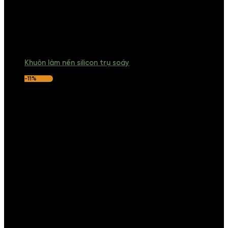
Khuôn làm nến silicon trụ soáy
-11%