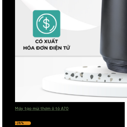
Máy tạo mùi thơm ô tô A70
-28%