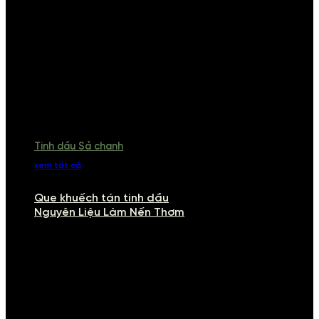
Tinh dầu Sả chanh
xem tất cả
Que khuếch tán tinh dầu
Nguyên Liệu Làm Nến Thơm
NGUYÊN LIỆU LÀM NẾN THƠM
Khám phá nguyên liệu làm nến thơm cao cấp, giúp bạn tự tay tạo ra
những sản phẩm tinh tế, mang dấu ấn cá nhân. Chúng tôi cung cấp
đầy đủ các thành phần từ sáp nến, bấc nến đến tinh dầu an toàn,
mang lại hương thơm thư giãn, sang trọng.