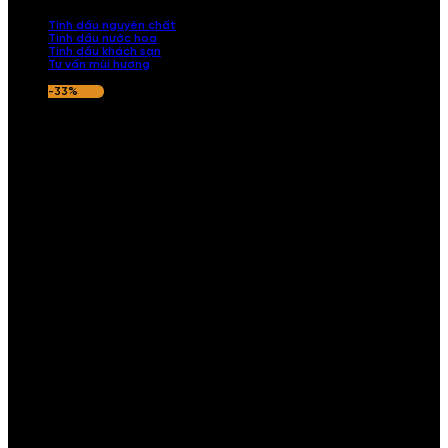
nếu hương thơm không ưng ý.
Tinh dầu nguyên chất
Tinh dầu nước hoa
Tinh dầu khách sạn
Tư vấn mùi hương
-33%