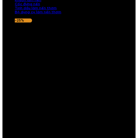
Khuôn làm nến
Cốc đựng nến
Tinh dầu làm nến thơm
Bộ dụng cụ làm nến thơm
-25%