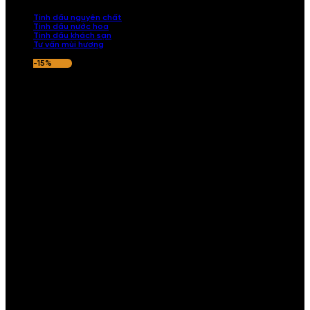
nếu hương thơm không ưng ý.
Tinh dầu nguyên chất
Tinh dầu nước hoa
Tinh dầu khách sạn
Tư vấn mùi hương
-15%