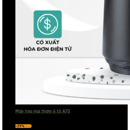
Máy tạo mùi thơm ô tô A70
-29%