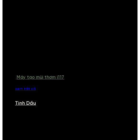
Máy tạo mùi thơm i117
xem tất cả
Tinh Dầu
TINH DẦU
Khám phá bộ sưu tập tinh dầu từ iCHARM. Chúng tôi đã phục vụ rất
nhiều khách sạn, cửa hàng, spa lớn trên toàn quốc. Đổi trả 7 ngày