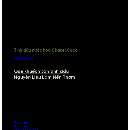
Tinh dầu nước hoa Chanel Coco
xem tất cả
Que khuếch tán tinh dầu
Nguyên Liệu Làm Nến Thơm
NGUYÊN LIỆU LÀM NẾN THƠM
Khám phá nguyên liệu làm nến thơm cao cấp, giúp bạn tự tay tạo ra
những sản phẩm tinh tế, mang dấu ấn cá nhân. Chúng tôi cung cấp
đầy đủ các thành phần từ sáp nến, bấc nến đến tinh dầu an toàn,
mang lại hương thơm thư giãn, sang trọng.
Sáp nến
Bấc nến