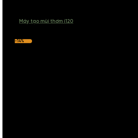
Máy tạo mùi thơm i120
-14%