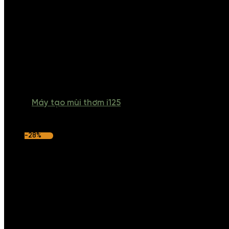
Máy tạo mùi thơm i125
-28%