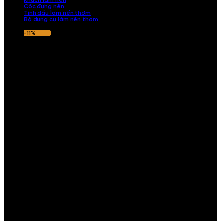
Khuôn làm nến
Cốc đựng nến
Tinh dầu làm nến thơm
Bộ dụng cụ làm nến thơm
-11%