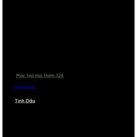
Máy tạo mùi thơm i126
xem tất cả
Tinh Dầu
TINH DẦU
Khám phá bộ sưu tập tinh dầu từ iCHARM. Chúng tôi đã phục vụ rất
nhiều khách sạn, cửa hàng, spa lớn trên toàn quốc. Đổi trả 7 ngày