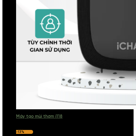
Máy tạo mùi thơm i118
-13%