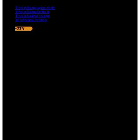
nếu hương thơm không ưng ý.
Tinh dầu nguyên chất
Tinh dầu nước hoa
Tinh dầu khách sạn
Tư vấn mùi hương
-33%