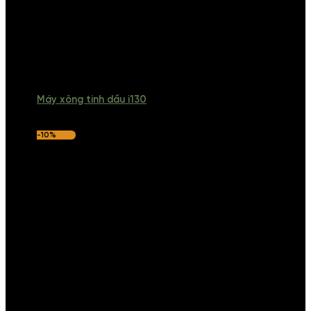
Máy xông tinh dầu i130
-10%