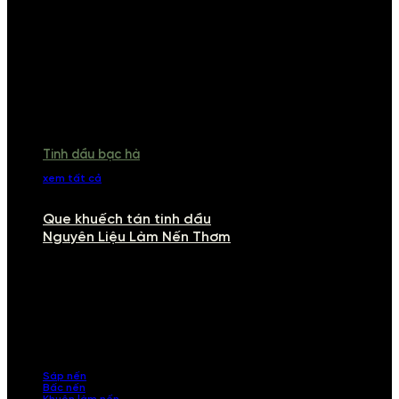
Tinh dầu bạc hà
xem tất cả
Que khuếch tán tinh dầu
Nguyên Liệu Làm Nến Thơm
NGUYÊN LIỆU LÀM NẾN THƠM
Khám phá nguyên liệu làm nến thơm cao cấp, giúp bạn tự tay tạo ra
những sản phẩm tinh tế, mang dấu ấn cá nhân. Chúng tôi cung cấp
đầy đủ các thành phần từ sáp nến, bấc nến đến tinh dầu an toàn,
mang lại hương thơm thư giãn, sang trọng.
Sáp nến
Bấc nến