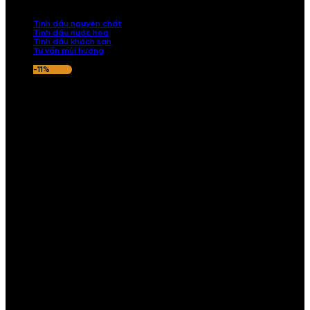
nếu hương thơm không ưng ý.
Tinh dầu nguyên chất
Tinh dầu nước hoa
Tinh dầu khách sạn
Tư vấn mùi hương
-11%