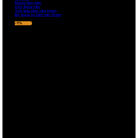
Khuôn làm nến
Cốc đựng nến
Tinh dầu làm nến thơm
Bộ dụng cụ làm nến thơm
-11%