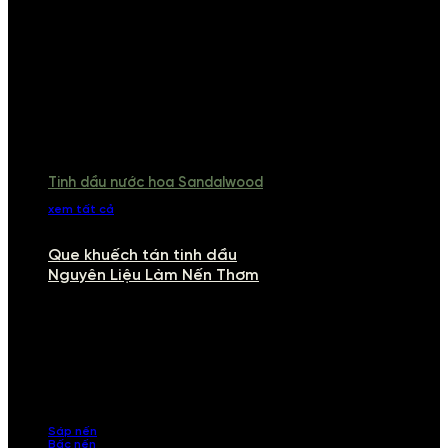
Tinh dầu nước hoa Sandalwood
xem tất cả
Que khuếch tán tinh dầu
Nguyên Liệu Làm Nến Thơm
NGUYÊN LIỆU LÀM NẾN THƠM
Khám phá nguyên liệu làm nến thơm cao cấp, giúp bạn tự tay tạo ra
những sản phẩm tinh tế, mang dấu ấn cá nhân. Chúng tôi cung cấp
đầy đủ các thành phần từ sáp nến, bấc nến đến tinh dầu an toàn,
mang lại hương thơm thư giãn, sang trọng.
Sáp nến
Bấc nến