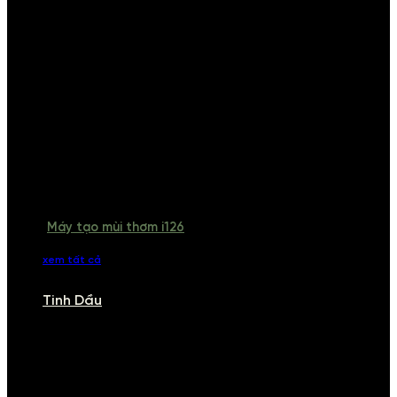
Máy tạo mùi thơm i126
xem tất cả
Tinh Dầu
TINH DẦU
Khám phá bộ sưu tập tinh dầu từ iCHARM. Chúng tôi đã phục vụ rất
nhiều khách sạn, cửa hàng, spa lớn trên toàn quốc. Đổi trả 7 ngày