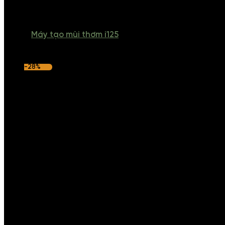
Máy tạo mùi thơm i125
-28%