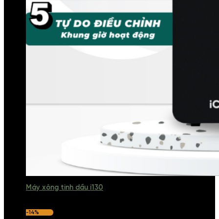
Máy xông tinh dầu i130
-14%