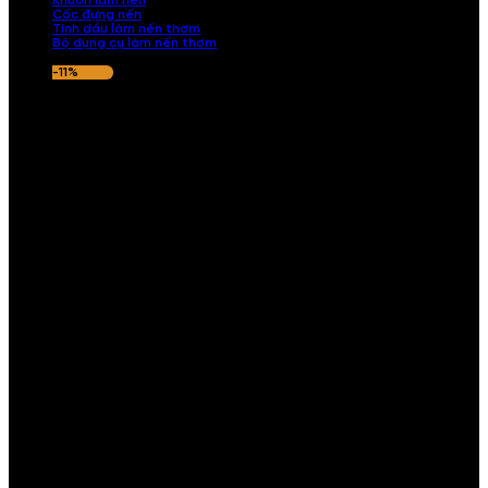
Khuôn làm nến
Cốc đựng nến
Tinh dầu làm nến thơm
Bộ dụng cụ làm nến thơm
-11%