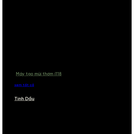
Máy tạo mùi thơm i118
xem tất cả
Tinh Dầu
TINH DẦU
Khám phá bộ sưu tập tinh dầu từ iCHARM. Chúng tôi đã phục vụ rất
nhiều khách sạn, cửa hàng, spa lớn trên toàn quốc. Đổi trả 7 ngày