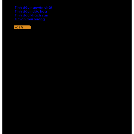
nếu hương thơm không ưng ý.
Tinh dầu nguyên chất
Tinh dầu nước hoa
Tinh dầu khách sạn
Tư vấn mùi hương
-62%