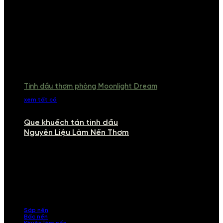
Tinh dầu thơm phòng Moonlight Dream
xem tất cả
Que khuếch tán tinh dầu
Nguyên Liệu Làm Nến Thơm
NGUYÊN LIỆU LÀM NẾN THƠM
Khám phá nguyên liệu làm nến thơm cao cấp, giúp bạn tự tay tạo ra
những sản phẩm tinh tế, mang dấu ấn cá nhân. Chúng tôi cung cấp
đầy đủ các thành phần từ sáp nến, bấc nến đến tinh dầu an toàn,
mang lại hương thơm thư giãn, sang trọng.
Sáp nến
Bấc nến