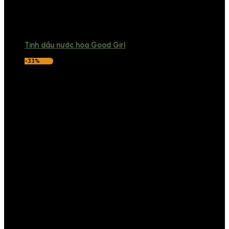
Tinh dầu nước hoa Good Girl
-33%