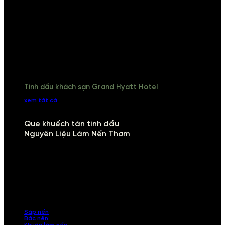
Tinh dầu khách sạn Grand Hyatt Hotel
xem tất cả
Que khuếch tán tinh dầu
Nguyên Liệu Làm Nến Thơm
NGUYÊN LIỆU LÀM NẾN THƠM
Khám phá nguyên liệu làm nến thơm cao cấp, giúp bạn tự tay tạo ra
những sản phẩm tinh tế, mang dấu ấn cá nhân. Chúng tôi cung cấp
đầy đủ các thành phần từ sáp nến, bấc nến đến tinh dầu an toàn,
mang lại hương thơm thư giãn, sang trọng.
Sáp nến
Bấc nến