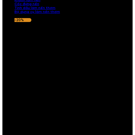
Khuôn làm nến
Cốc đựng nến
Tinh dầu làm nến thơm
Bộ dụng cụ làm nến thơm
-20%