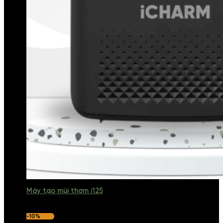
Máy tạo mùi thơm i125
-10%