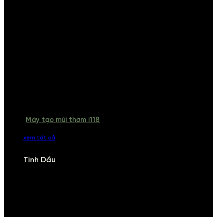
Máy tạo mùi thơm i118
xem tất cả
Tinh Dầu
TINH DẦU
Khám phá bộ sưu tập tinh dầu từ iCHARM. Chúng tôi đã phục vụ rất
nhiều khách sạn, cửa hàng, spa lớn trên toàn quốc. Đổi trả 7 ngày