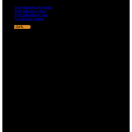
nếu hương thơm không ưng ý.
Tinh dầu nguyên chất
Tinh dầu nước hoa
Tinh dầu khách sạn
Tư vấn mùi hương
-26%