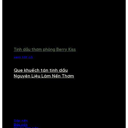
Tinh dầu thơm phòng Berry Kiss
xem tất cả
Que khuếch tán tinh dầu
Nguyên Liệu Làm Nến Thơm
NGUYÊN LIỆU LÀM NẾN THƠM
Khám phá nguyên liệu làm nến thơm cao cấp, giúp bạn tự tay tạo ra
những sản phẩm tinh tế, mang dấu ấn cá nhân. Chúng tôi cung cấp
đầy đủ các thành phần từ sáp nến, bấc nến đến tinh dầu an toàn,
mang lại hương thơm thư giãn, sang trọng.
Sáp nến
Bấc nến