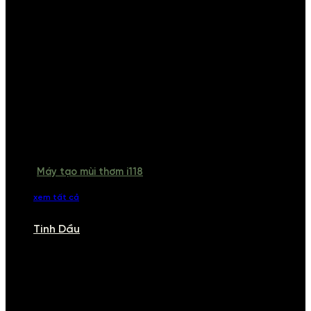
Máy tạo mùi thơm i118
xem tất cả
Tinh Dầu
TINH DẦU
Khám phá bộ sưu tập tinh dầu từ iCHARM. Chúng tôi đã phục vụ rất
nhiều khách sạn, cửa hàng, spa lớn trên toàn quốc. Đổi trả 7 ngày