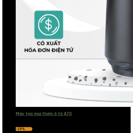
Máy tạo mùi thơm ô tô A70
-29%