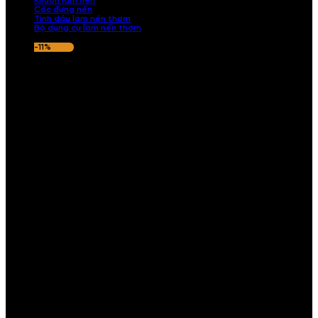
Khuôn làm nến
Cốc đựng nến
Tinh dầu làm nến thơm
Bộ dụng cụ làm nến thơm
-11%