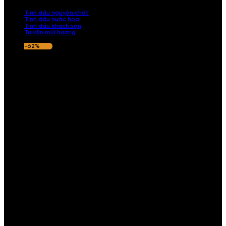
nếu hương thơm không ưng ý.
Tinh dầu nguyên chất
Tinh dầu nước hoa
Tinh dầu khách sạn
Tư vấn mùi hương
-62%