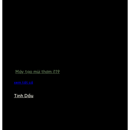
Máy tạo mùi thơm i119
xem tất cả
Tinh Dầu
TINH DẦU
Khám phá bộ sưu tập tinh dầu từ iCHARM. Chúng tôi đã phục vụ rất
nhiều khách sạn, cửa hàng, spa lớn trên toàn quốc. Đổi trả 7 ngày