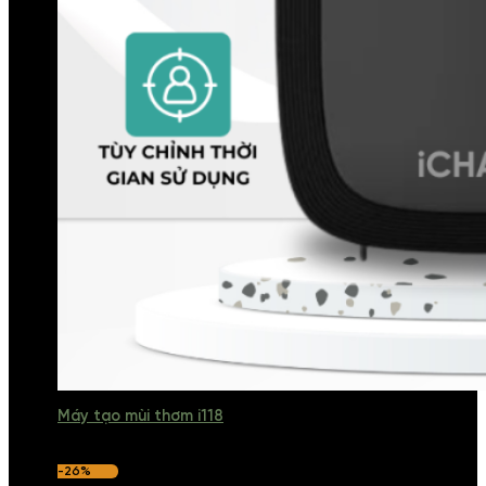
Máy tạo mùi thơm i118
-26%