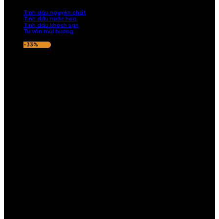
nếu hương thơm không ưng ý.
Tinh dầu nguyên chất
Tinh dầu nước hoa
Tinh dầu khách sạn
Tư vấn mùi hương
-33%