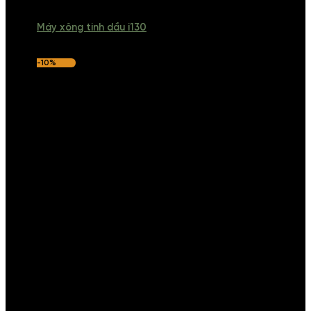
Máy xông tinh dầu i130
-10%