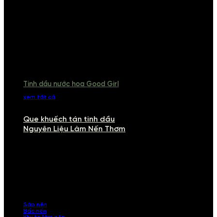
Tinh dầu nước hoa Good Girl
xem tất cả
Que khuếch tán tinh dầu
Nguyên Liệu Làm Nến Thơm
NGUYÊN LIỆU LÀM NẾN THƠM
Khám phá nguyên liệu làm nến thơm cao cấp, giúp bạn tự tay tạo ra
những sản phẩm tinh tế, mang dấu ấn cá nhân. Chúng tôi cung cấp
đầy đủ các thành phần từ sáp nến, bấc nến đến tinh dầu an toàn,
mang lại hương thơm thư giãn, sang trọng.
Sáp nến
Bấc nến