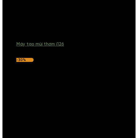
Máy tạo mùi thơm i126
-30%