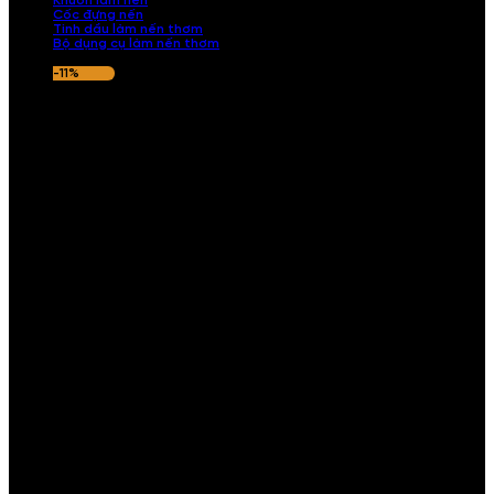
Khuôn làm nến
Cốc đựng nến
Tinh dầu làm nến thơm
Bộ dụng cụ làm nến thơm
-11%