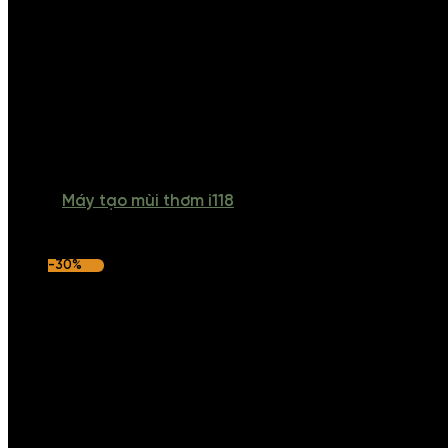
Máy tạo mùi thơm i118
-30%