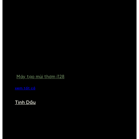
Máy tạo mùi thơm i128
xem tất cả
Tinh Dầu
TINH DẦU
Khám phá bộ sưu tập tinh dầu từ iCHARM. Chúng tôi đã phục vụ rất
nhiều khách sạn, cửa hàng, spa lớn trên toàn quốc. Đổi trả 7 ngày