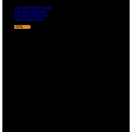
nếu hương thơm không ưng ý.
Tinh dầu nguyên chất
Tinh dầu nước hoa
Tinh dầu khách sạn
Tư vấn mùi hương
-33%