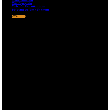
Khuôn làm nến
Cốc đựng nến
Tinh dầu làm nến thơm
Bộ dụng cụ làm nến thơm
-11%