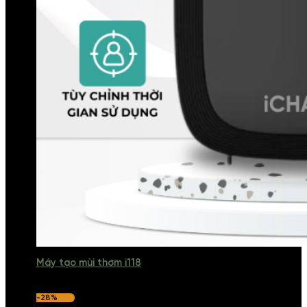
Máy tạo mùi thơm i118
-28%