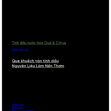
Tinh dầu nước hoa Oud & Citrus
xem tất cả
Que khuếch tán tinh dầu
Nguyên Liệu Làm Nến Thơm
NGUYÊN LIỆU LÀM NẾN THƠM
Khám phá nguyên liệu làm nến thơm cao cấp, giúp bạn tự tay tạo ra
những sản phẩm tinh tế, mang dấu ấn cá nhân. Chúng tôi cung cấp
đầy đủ các thành phần từ sáp nến, bấc nến đến tinh dầu an toàn,
mang lại hương thơm thư giãn, sang trọng.
Sáp nến
Bấc nến