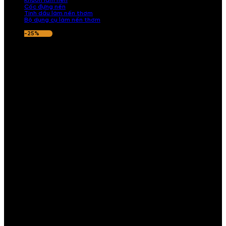
Khuôn làm nến
Cốc đựng nến
Tinh dầu làm nến thơm
Bộ dụng cụ làm nến thơm
-25%