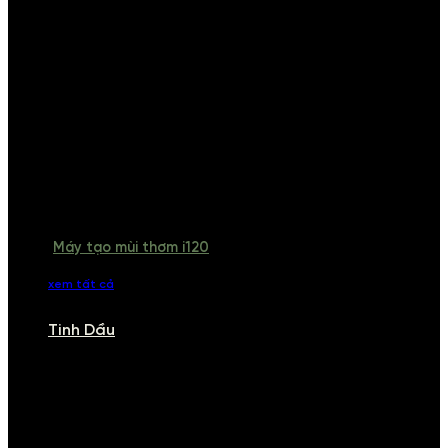
Máy tạo mùi thơm i120
xem tất cả
Tinh Dầu
TINH DẦU
Khám phá bộ sưu tập tinh dầu từ iCHARM. Chúng tôi đã phục vụ rất
nhiều khách sạn, cửa hàng, spa lớn trên toàn quốc. Đổi trả 7 ngày