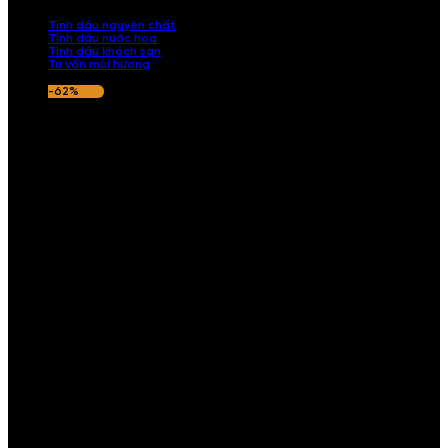
nếu hương thơm không ưng ý.
Tinh dầu nguyên chất
Tinh dầu nước hoa
Tinh dầu khách sạn
Tư vấn mùi hương
-62%