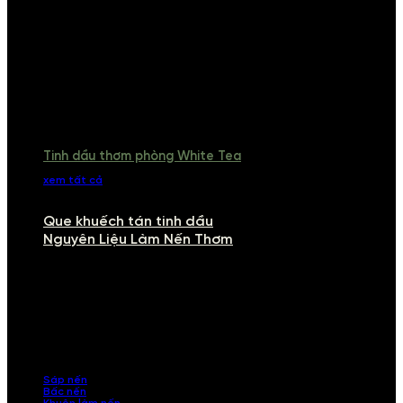
Tinh dầu thơm phòng White Tea
xem tất cả
Que khuếch tán tinh dầu
Nguyên Liệu Làm Nến Thơm
NGUYÊN LIỆU LÀM NẾN THƠM
Khám phá nguyên liệu làm nến thơm cao cấp, giúp bạn tự tay tạo ra
những sản phẩm tinh tế, mang dấu ấn cá nhân. Chúng tôi cung cấp
đầy đủ các thành phần từ sáp nến, bấc nến đến tinh dầu an toàn,
mang lại hương thơm thư giãn, sang trọng.
Sáp nến
Bấc nến