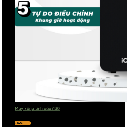
Máy xông tinh dầu i130
-14%