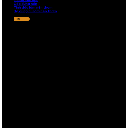
Khuôn làm nến
Cốc đựng nến
Tinh dầu làm nến thơm
Bộ dụng cụ làm nến thơm
-11%