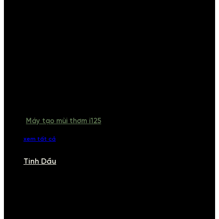
Máy tạo mùi thơm i125
xem tất cả
Tinh Dầu
TINH DẦU
Khám phá bộ sưu tập tinh dầu từ iCHARM. Chúng tôi đã phục vụ rất
nhiều khách sạn, cửa hàng, spa lớn trên toàn quốc. Đổi trả 7 ngày