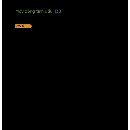
Máy xông tinh dầu i130
-29%