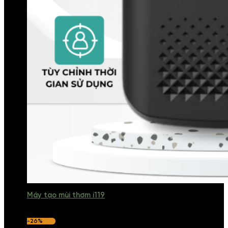
Máy tạo mùi thơm i119
-26%