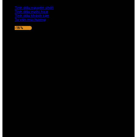
nếu hương thơm không ưng ý.
Tinh dầu nguyên chất
Tinh dầu nước hoa
Tinh dầu khách sạn
Tư vấn mùi hương
-18%