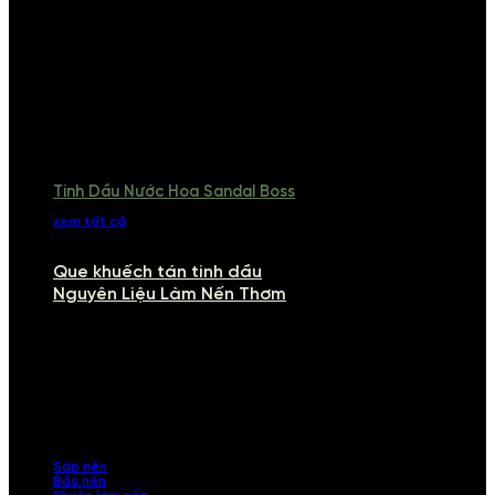
Tinh Dầu Nước Hoa Sandal Boss
xem tất cả
Que khuếch tán tinh dầu
Nguyên Liệu Làm Nến Thơm
NGUYÊN LIỆU LÀM NẾN THƠM
Khám phá nguyên liệu làm nến thơm cao cấp, giúp bạn tự tay tạo ra
những sản phẩm tinh tế, mang dấu ấn cá nhân. Chúng tôi cung cấp
đầy đủ các thành phần từ sáp nến, bấc nến đến tinh dầu an toàn,
mang lại hương thơm thư giãn, sang trọng.
Sáp nến
Bấc nến