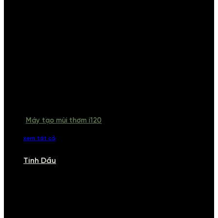
Máy tạo mùi thơm i120
xem tất cả
Tinh Dầu
TINH DẦU
Khám phá bộ sưu tập tinh dầu từ iCHARM. Chúng tôi đã phục vụ rất
nhiều khách sạn, cửa hàng, spa lớn trên toàn quốc. Đổi trả 7 ngày