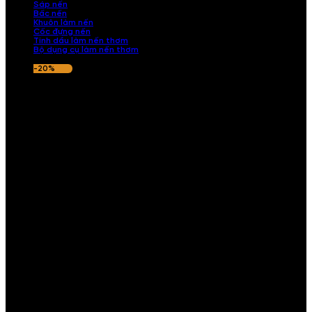
Sáp nến
Bấc nến
Khuôn làm nến
Cốc đựng nến
Tinh dầu làm nến thơm
Bộ dụng cụ làm nến thơm
-20%