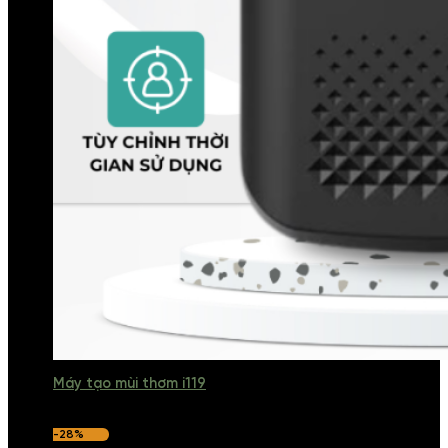
Máy tạo mùi thơm i119
-28%