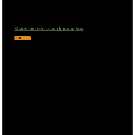
Khuôn làm nến silicon khoang hoa
-11%