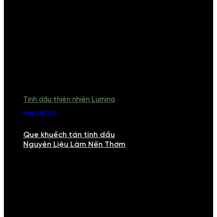
Tinh dầu thiên nhiên Lumina
xem tất cả
Que khuếch tán tinh dầu
Nguyên Liệu Làm Nến Thơm
NGUYÊN LIỆU LÀM NẾN THƠM
Khám phá nguyên liệu làm nến thơm cao cấp, giúp bạn tự tay tạo ra
những sản phẩm tinh tế, mang dấu ấn cá nhân. Chúng tôi cung cấp
đầy đủ các thành phần từ sáp nến, bấc nến đến tinh dầu an toàn,
mang lại hương thơm thư giãn, sang trọng.