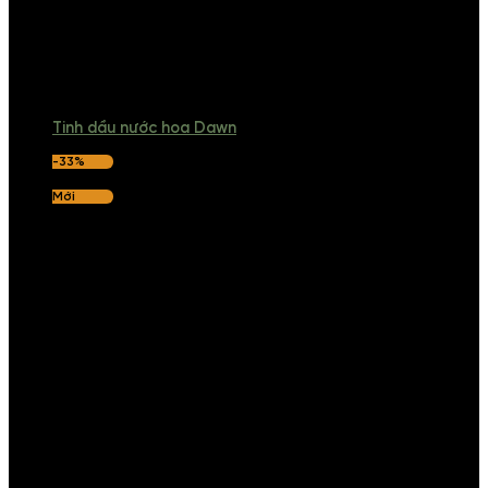
Tinh dầu nước hoa Dawn
-33%
Mới