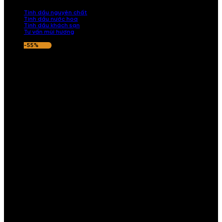
nếu hương thơm không ưng ý.
Tinh dầu nguyên chất
Tinh dầu nước hoa
Tinh dầu khách sạn
Tư vấn mùi hương
-55%