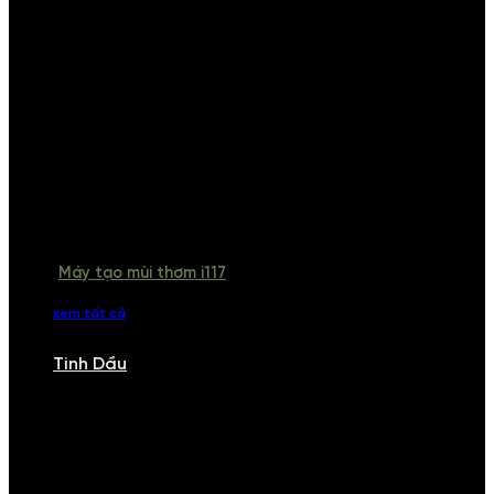
Máy tạo mùi thơm i117
xem tất cả
Tinh Dầu
TINH DẦU
Khám phá bộ sưu tập tinh dầu từ iCHARM. Chúng tôi đã phục vụ rất
nhiều khách sạn, cửa hàng, spa lớn trên toàn quốc. Đổi trả 7 ngày