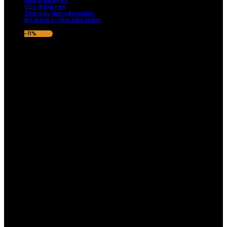
Khuôn làm nến
Cốc đựng nến
Tinh dầu làm nến thơm
Bộ dụng cụ làm nến thơm
-11%