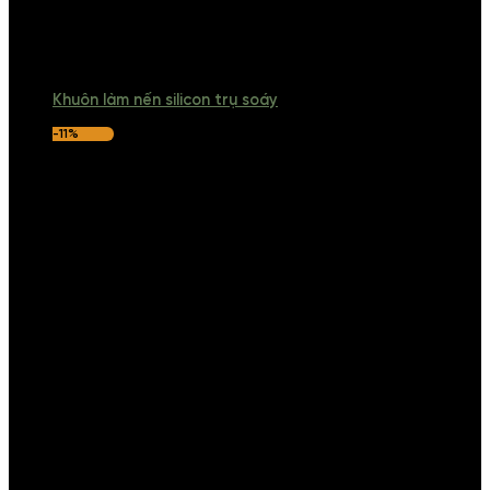
Khuôn làm nến silicon trụ soáy
-11%