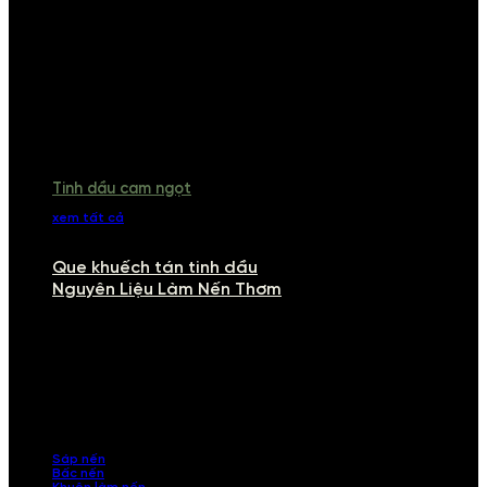
Tinh dầu cam ngọt
xem tất cả
Que khuếch tán tinh dầu
Nguyên Liệu Làm Nến Thơm
NGUYÊN LIỆU LÀM NẾN THƠM
Khám phá nguyên liệu làm nến thơm cao cấp, giúp bạn tự tay tạo ra
những sản phẩm tinh tế, mang dấu ấn cá nhân. Chúng tôi cung cấp
đầy đủ các thành phần từ sáp nến, bấc nến đến tinh dầu an toàn,
mang lại hương thơm thư giãn, sang trọng.
Sáp nến
Bấc nến