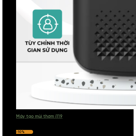
Máy tạo mùi thơm i119
-10%