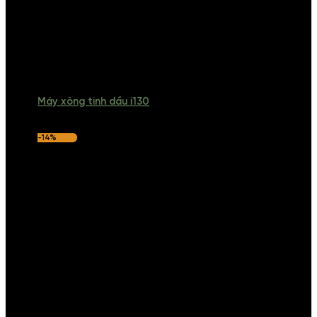
Máy xông tinh dầu i130
-14%