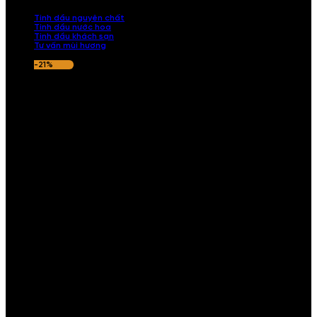
nếu hương thơm không ưng ý.
Tinh dầu nguyên chất
Tinh dầu nước hoa
Tinh dầu khách sạn
Tư vấn mùi hương
-21%