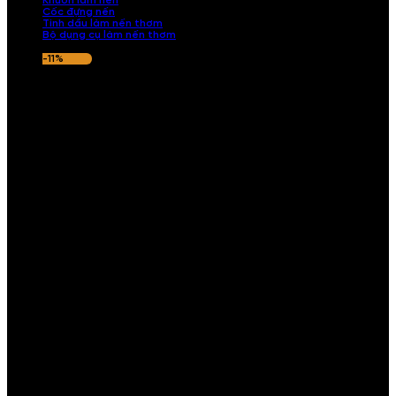
Khuôn làm nến
Cốc đựng nến
Tinh dầu làm nến thơm
Bộ dụng cụ làm nến thơm
-11%