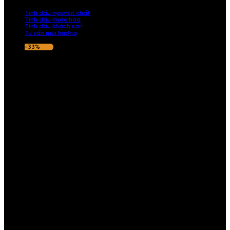
nếu hương thơm không ưng ý.
Tinh dầu nguyên chất
Tinh dầu nước hoa
Tinh dầu khách sạn
Tư vấn mùi hương
-33%