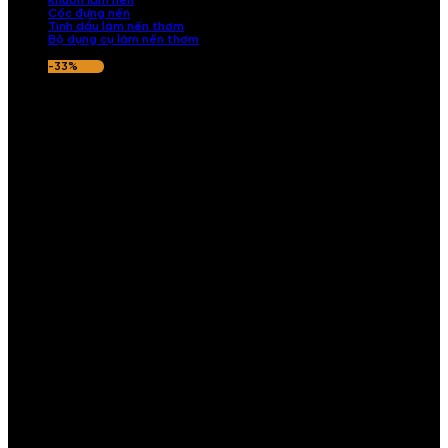
Khuôn làm nến
Cốc đựng nến
Tinh dầu làm nến thơm
Bộ dụng cụ làm nến thơm
-33%