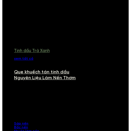
Tinh dầu Trà Xanh
xem tất cả
Que khuếch tán tinh dầu
Nguyên Liệu Làm Nến Thơm
NGUYÊN LIỆU LÀM NẾN THƠM
Khám phá nguyên liệu làm nến thơm cao cấp, giúp bạn tự tay tạo ra
những sản phẩm tinh tế, mang dấu ấn cá nhân. Chúng tôi cung cấp
đầy đủ các thành phần từ sáp nến, bấc nến đến tinh dầu an toàn,
mang lại hương thơm thư giãn, sang trọng.
Sáp nến
Bấc nến