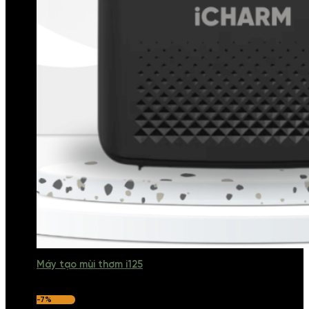
Máy tạo mùi thơm i125
-7%