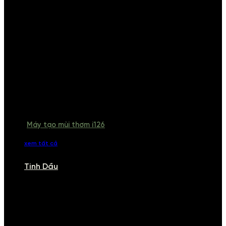
Máy tạo mùi thơm i126
xem tất cả
Tinh Dầu
TINH DẦU
Khám phá bộ sưu tập tinh dầu từ iCHARM. Chúng tôi đã phục vụ rất
nhiều khách sạn, cửa hàng, spa lớn trên toàn quốc. Đổi trả 7 ngày