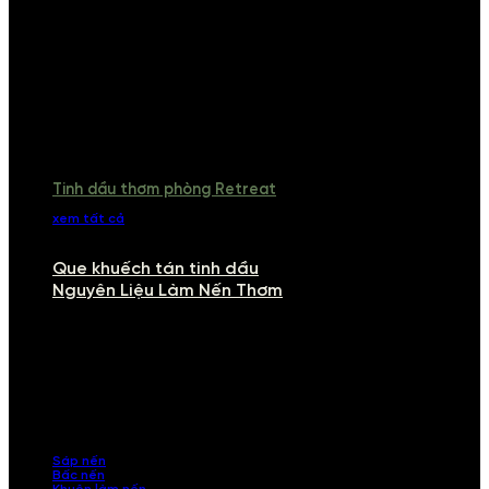
Tinh dầu thơm phòng Retreat
xem tất cả
Que khuếch tán tinh dầu
Nguyên Liệu Làm Nến Thơm
NGUYÊN LIỆU LÀM NẾN THƠM
Khám phá nguyên liệu làm nến thơm cao cấp, giúp bạn tự tay tạo ra
những sản phẩm tinh tế, mang dấu ấn cá nhân. Chúng tôi cung cấp
đầy đủ các thành phần từ sáp nến, bấc nến đến tinh dầu an toàn,
mang lại hương thơm thư giãn, sang trọng.
Sáp nến
Bấc nến