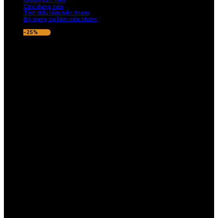
Khuôn làm nến
Cốc đựng nến
Tinh dầu làm nến thơm
Bộ dụng cụ làm nến thơm
-25%