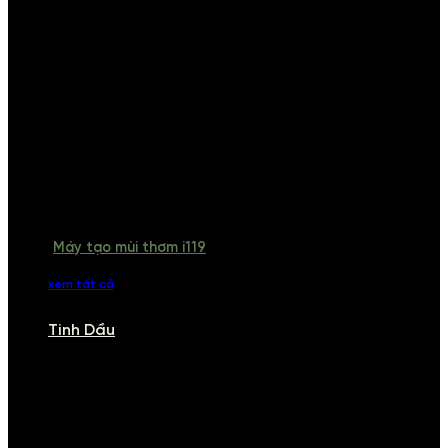
Máy tạo mùi thơm i119
xem tất cả
Tinh Dầu
TINH DẦU
Khám phá bộ sưu tập tinh dầu từ iCHARM. Chúng tôi đã phục vụ rất
nhiều khách sạn, cửa hàng, spa lớn trên toàn quốc. Đổi trả 7 ngày