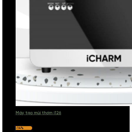
Máy tạo mùi thơm i126
-14%