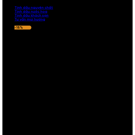
nếu hương thơm không ưng ý.
Tinh dầu nguyên chất
Tinh dầu nước hoa
Tinh dầu khách sạn
Tư vấn mùi hương
-18%