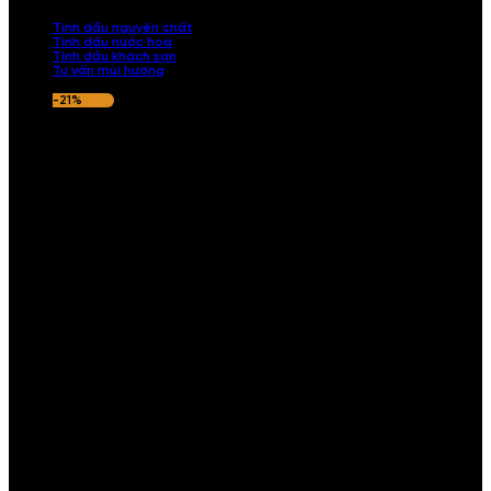
nếu hương thơm không ưng ý.
Tinh dầu nguyên chất
Tinh dầu nước hoa
Tinh dầu khách sạn
Tư vấn mùi hương
-21%