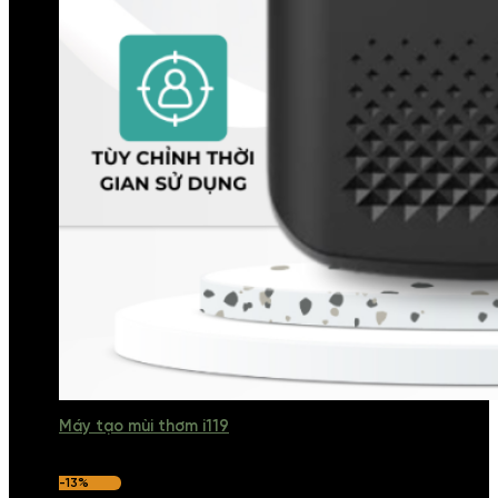
Máy tạo mùi thơm i119
-13%