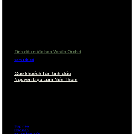
Tinh dầu nước hoa Vanilla Orchid
xem tất cả
Que khuếch tán tinh dầu
Nguyên Liệu Làm Nến Thơm
NGUYÊN LIỆU LÀM NẾN THƠM
Khám phá nguyên liệu làm nến thơm cao cấp, giúp bạn tự tay tạo ra
những sản phẩm tinh tế, mang dấu ấn cá nhân. Chúng tôi cung cấp
đầy đủ các thành phần từ sáp nến, bấc nến đến tinh dầu an toàn,
mang lại hương thơm thư giãn, sang trọng.
Sáp nến
Bấc nến