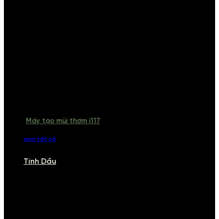
Máy tạo mùi thơm i117
xem tất cả
Tinh Dầu
TINH DẦU
Khám phá bộ sưu tập tinh dầu từ iCHARM. Chúng tôi đã phục vụ rất
nhiều khách sạn, cửa hàng, spa lớn trên toàn quốc. Đổi trả 7 ngày