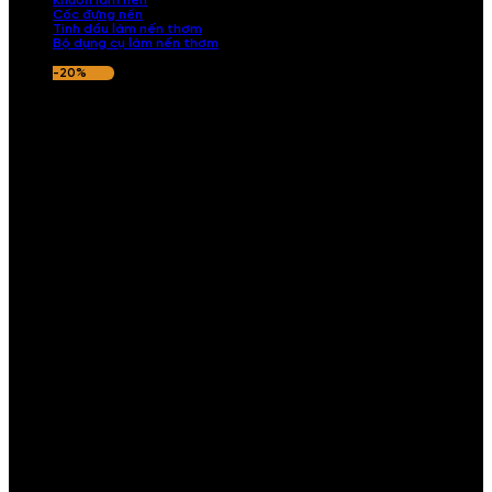
Khuôn làm nến
Cốc đựng nến
Tinh dầu làm nến thơm
Bộ dụng cụ làm nến thơm
-20%