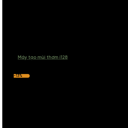
Máy tạo mùi thơm i128
-13%