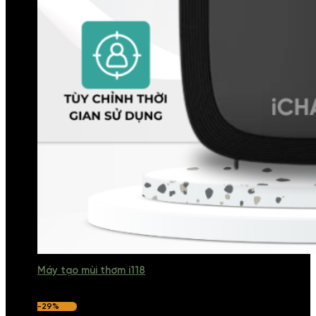
Máy tạo mùi thơm i118
-29%