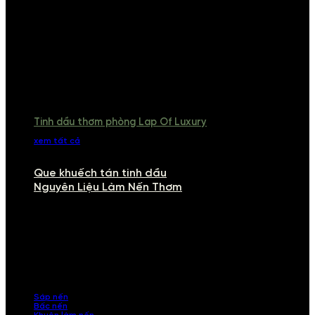
Tinh dầu thơm phòng Lap Of Luxury
xem tất cả
Que khuếch tán tinh dầu
Nguyên Liệu Làm Nến Thơm
NGUYÊN LIỆU LÀM NẾN THƠM
Khám phá nguyên liệu làm nến thơm cao cấp, giúp bạn tự tay tạo ra
những sản phẩm tinh tế, mang dấu ấn cá nhân. Chúng tôi cung cấp
đầy đủ các thành phần từ sáp nến, bấc nến đến tinh dầu an toàn,
mang lại hương thơm thư giãn, sang trọng.
Sáp nến
Bấc nến