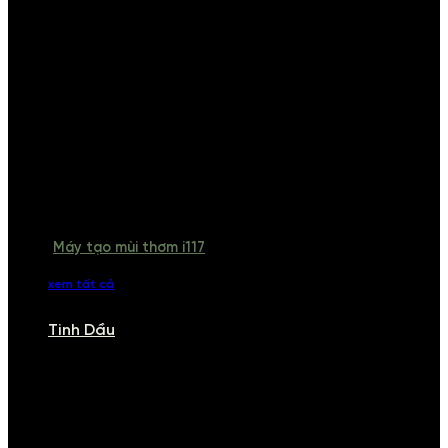
Máy tạo mùi thơm i117
xem tất cả
Tinh Dầu
TINH DẦU
Khám phá bộ sưu tập tinh dầu từ iCHARM. Chúng tôi đã phục vụ rất
nhiều khách sạn, cửa hàng, spa lớn trên toàn quốc. Đổi trả 7 ngày