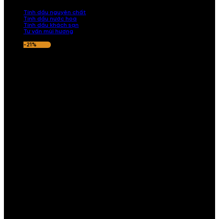
nếu hương thơm không ưng ý.
Tinh dầu nguyên chất
Tinh dầu nước hoa
Tinh dầu khách sạn
Tư vấn mùi hương
-21%