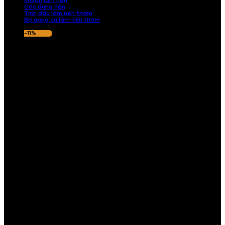
Khuôn làm nến
Cốc đựng nến
Tinh dầu làm nến thơm
Bộ dụng cụ làm nến thơm
-11%