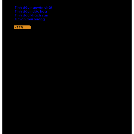
nếu hương thơm không ưng ý.
Tinh dầu nguyên chất
Tinh dầu nước hoa
Tinh dầu khách sạn
Tư vấn mùi hương
-33%