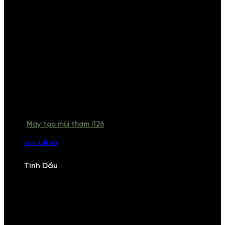
Máy tạo mùi thơm i126
xem tất cả
Tinh Dầu
TINH DẦU
Khám phá bộ sưu tập tinh dầu từ iCHARM. Chúng tôi đã phục vụ rất
nhiều khách sạn, cửa hàng, spa lớn trên toàn quốc. Đổi trả 7 ngày