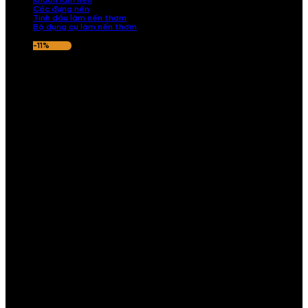
Khuôn làm nến
Cốc đựng nến
Tinh dầu làm nến thơm
Bộ dụng cụ làm nến thơm
-11%