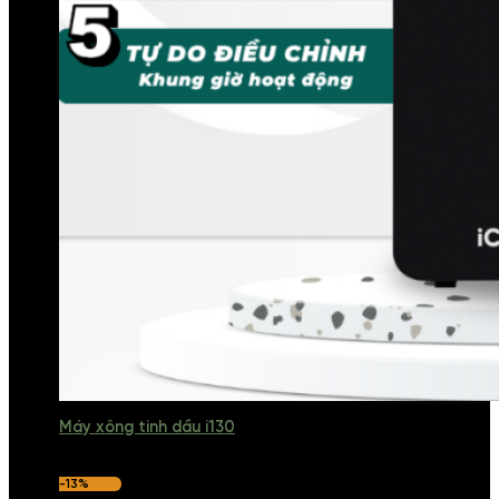
Máy xông tinh dầu i130
-13%