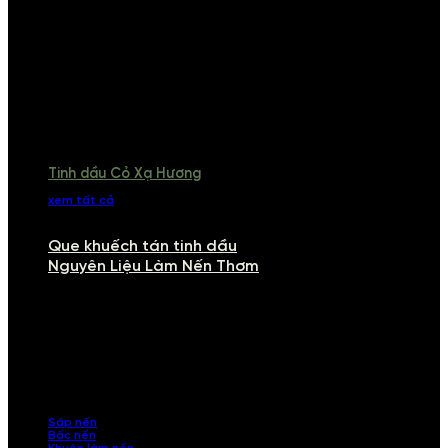
Tinh dầu Cỏ Xạ Hương
xem tất cả
Que khuếch tán tinh dầu
Nguyên Liệu Làm Nến Thơm
NGUYÊN LIỆU LÀM NẾN THƠM
Khám phá nguyên liệu làm nến thơm cao cấp, giúp bạn tự tay tạo ra
những sản phẩm tinh tế, mang dấu ấn cá nhân. Chúng tôi cung cấp
đầy đủ các thành phần từ sáp nến, bấc nến đến tinh dầu an toàn,
mang lại hương thơm thư giãn, sang trọng.
Sáp nến
Bấc nến