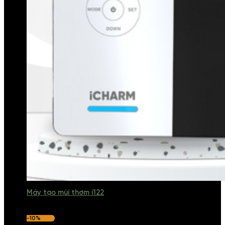
Máy tạo mùi thơm i122
-10%