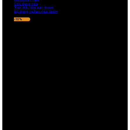
Khuôn làm nến
Cốc đựng nến
Tinh dầu làm nến thơm
Bộ dụng cụ làm nến thơm
-10%