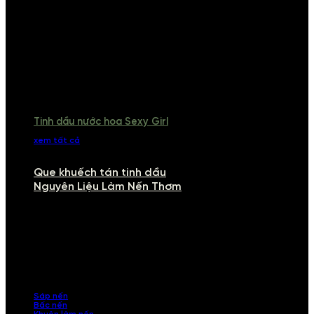
Tinh dầu nước hoa Sexy Girl
xem tất cả
Que khuếch tán tinh dầu
Nguyên Liệu Làm Nến Thơm
NGUYÊN LIỆU LÀM NẾN THƠM
Khám phá nguyên liệu làm nến thơm cao cấp, giúp bạn tự tay tạo ra
những sản phẩm tinh tế, mang dấu ấn cá nhân. Chúng tôi cung cấp
đầy đủ các thành phần từ sáp nến, bấc nến đến tinh dầu an toàn,
mang lại hương thơm thư giãn, sang trọng.
Sáp nến
Bấc nến