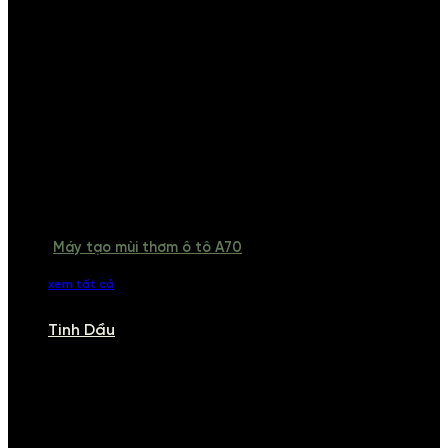
Máy tạo mùi thơm ô tô A70
xem tất cả
Tinh Dầu
TINH DẦU
Khám phá bộ sưu tập tinh dầu từ iCHARM. Chúng tôi đã phục vụ rất
nhiều khách sạn, cửa hàng, spa lớn trên toàn quốc. Đổi trả 7 ngày