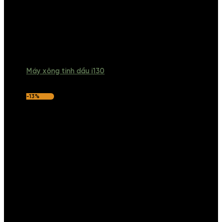
Máy xông tinh dầu i130
-13%