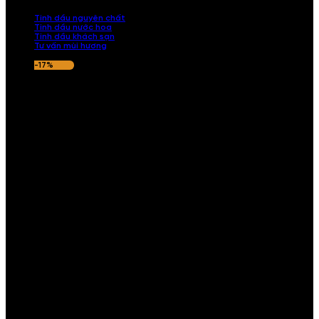
nếu hương thơm không ưng ý.
Tinh dầu nguyên chất
Tinh dầu nước hoa
Tinh dầu khách sạn
Tư vấn mùi hương
-17%